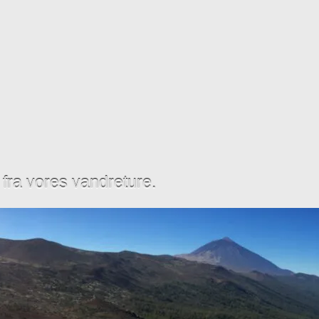
t fra vores vandreture.