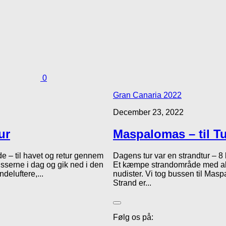
0
Gran Canaria 2022
December 23, 2022
ur
Maspalomas – til Tu
de – til havet og retur gennem
Dagens tur var en strandtur – 8 
sserne i dag og gik ned i den
Et kæmpe strandområde med alt hv
eluftere,...
nudister. Vi tog bussen til Ma
Strand er...
Følg os på: