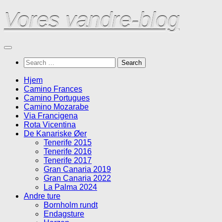
Skip
Vores vandre-blog
to
content
Search
for:
Hjem
Camino Frances
Camino Portugues
Camino Mozarabe
Via Francigena
Rota Vicentina
De Kanariske Øer
Tenerife 2015
Tenerife 2016
Tenerife 2017
Gran Canaria 2019
Gran Canaria 2022
La Palma 2024
Andre ture
Bornholm rundt
Endagsture