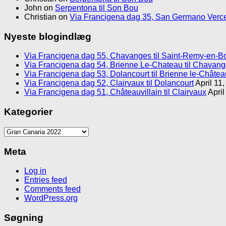
John
on
Serpentona til Son Bou
Christian
on
Via Francigena dag 35, San Germano Verce
Nyeste blogindlæg
Via Francigena dag 55, Chavanges til Saint-Remy-en-B
Via Francigena dag 54, Brienne Le-Chateau til Chavan
Via Francigena dag 53, Dolancourt til Brienne le-Châtea
Via Francigena dag 52, Clairvaux til Dolancourt
April 11
Via Francigena dag 51, Châteauvillain til Clairvaux
April
Kategorier
Kategorier
Meta
Log in
Entries feed
Comments feed
WordPress.org
Søgning