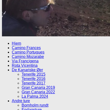
Hjem
Camino Frances
Camino Portugues
Camino Mozarabe
Via Francigena
Rota Vicentina
De Kanariske Øer
Tenerife 2015
Tenerife 2016
Tenerife 2017
Gran Canaria 2019
Gran Canaria 2022
La Palma 2024
Andre ture
Bornholm rundt
Endagsture