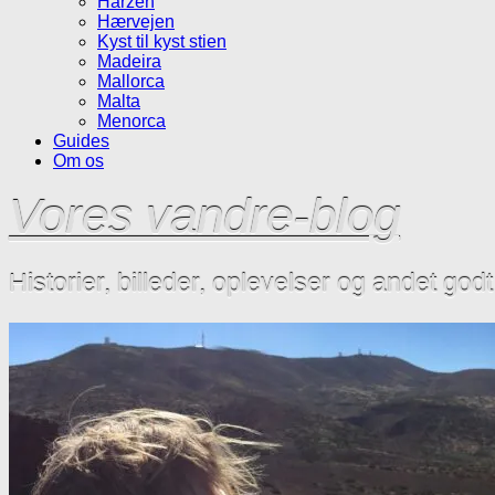
Harzen
Hærvejen
Kyst til kyst stien
Madeira
Mallorca
Malta
Menorca
Guides
Om os
Vores vandre-blog
Historier, billeder, oplevelser og andet god