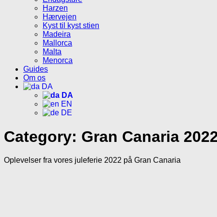
Harzen
Hærvejen
Kyst til kyst stien
Madeira
Mallorca
Malta
Menorca
Guides
Om os
DA
DA
EN
DE
Category:
Gran Canaria 202
Oplevelser fra vores juleferie 2022 på Gran Canaria