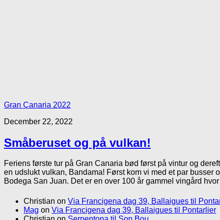
Gran Canaria 2022
December 22, 2022
Småberuset og på vulkan!
Feriens første tur på Gran Canaria bød først på vintur og deref
en udslukt vulkan, Bandama! Først kom vi med et par busser og 
Bodega San Juan. Det er en over 100 år gammel vingård hvor m
Christian
on
Via Francigena dag 39, Ballaigues til Pontar
Mag
on
Via Francigena dag 39, Ballaigues til Pontarlier
Christian
on
Serpentona til Son Bou