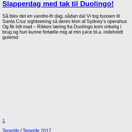
Slapperdag med tak til Duolingo!
Så blev det en vandre-fri dag..sådan da! Vi tog bussen til
Santa Cruz sightseeing så deres klon af Sydney’s operahus
Og fik lidt mad – Rikkes læring fra Duolingo kom virkelig i
brug og hun kunne fortælle mig at min juice bl.a. indeholdt
gulerod
1
Tenerife
/
Tenerife 2017