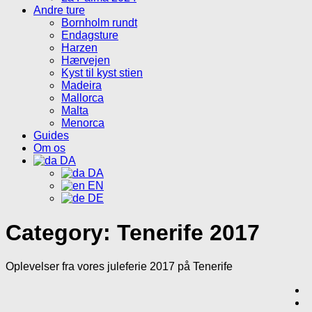
Andre ture
Bornholm rundt
Endagsture
Harzen
Hærvejen
Kyst til kyst stien
Madeira
Mallorca
Malta
Menorca
Guides
Om os
DA
DA
EN
DE
Category:
Tenerife 2017
Oplevelser fra vores juleferie 2017 på Tenerife