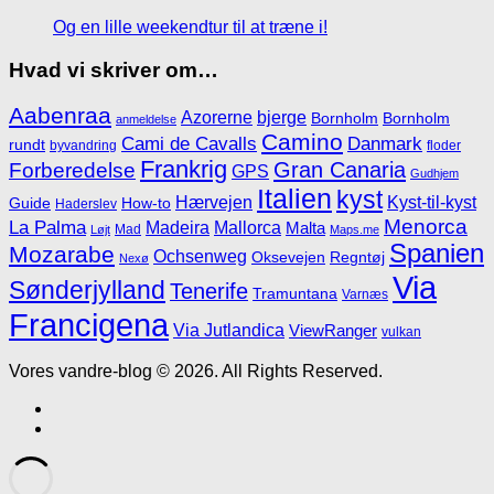
Og en lille weekendtur til at træne i!
Hvad vi skriver om…
Aabenraa
Azorerne
bjerge
Bornholm
Bornholm
anmeldelse
Camino
Cami de Cavalls
Danmark
rundt
byvandring
floder
Frankrig
Gran Canaria
Forberedelse
GPS
Gudhjem
Italien
kyst
Hærvejen
Kyst-til-kyst
Guide
How-to
Haderslev
Menorca
La Palma
Madeira
Mallorca
Malta
Mad
Løjt
Maps.me
Spanien
Mozarabe
Ochsenweg
Oksevejen
Regntøj
Nexø
Via
Sønderjylland
Tenerife
Tramuntana
Varnæs
Francigena
Via Jutlandica
ViewRanger
vulkan
Vores vandre-blog © 2026. All Rights Reserved.