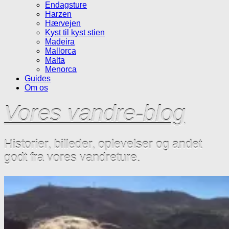
Endagsture
Harzen
Hærvejen
Kyst til kyst stien
Madeira
Mallorca
Malta
Menorca
Guides
Om os
Vores vandre-blog
Historier, billeder, oplevelser og andet
godt fra vores vandreture.