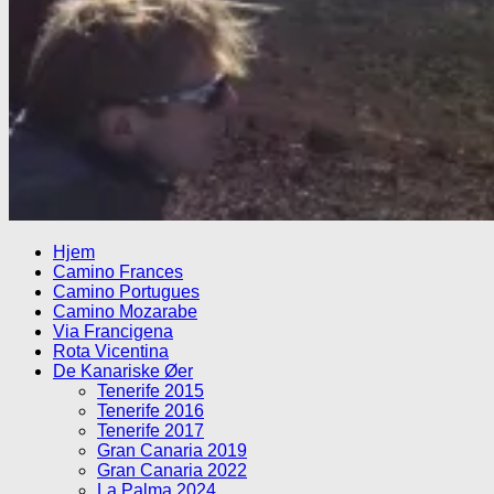
Hjem
Camino Frances
Camino Portugues
Camino Mozarabe
Via Francigena
Rota Vicentina
De Kanariske Øer
Tenerife 2015
Tenerife 2016
Tenerife 2017
Gran Canaria 2019
Gran Canaria 2022
La Palma 2024