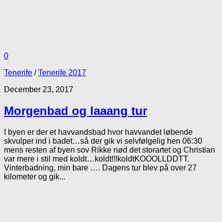
0
Tenerife
/
Tenerife 2017
December 23, 2017
Morgenbad og laaang tur
I byen er der et havvandsbad hvor havvandet løbende
skvulper ind i badet…så der gik vi selvfølgelig hen 06:30
mens resten af byen sov Rikke nød det storartet og Christian
var mere i stil med koldt…koldt!!!koldtKOOOLLDDTT.
Vinterbadning, min bare …. Dagens tur blev på over 27
kilometer og gik...