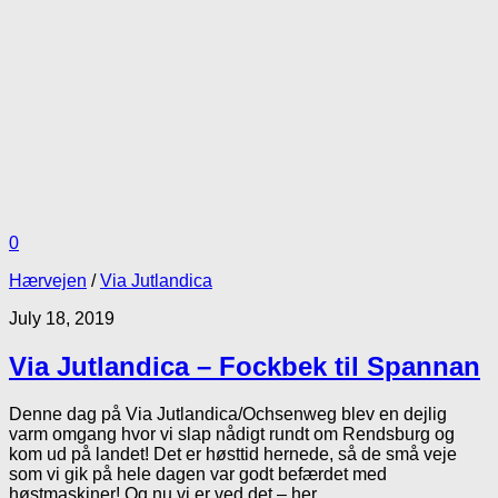
0
Hærvejen
/
Via Jutlandica
July 18, 2019
Via Jutlandica – Fockbek til Spannan
Denne dag på Via Jutlandica/Ochsenweg blev en dejlig
varm omgang hvor vi slap nådigt rundt om Rendsburg og
kom ud på landet! Det er høsttid hernede, så de små veje
som vi gik på hele dagen var godt befærdet med
høstmaskiner! Og nu vi er ved det – her...