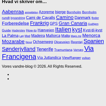
Hvad vi skriver om…
Aabenraa
Azorerne
bjerge
Bornholm
Bornholm
anmeldelse
Camino
Cami de Cavalls
Danmark
rundt
byvandring
floder
Frankrig
Gran Canaria
Forberedelse
GPS
Gudhjem
Italien
kyst
Hærvejen
Kyst-til-kyst
Guide
How-to
Haderslev
Menorca
La Palma
Madeira
Mallorca
Malta
Mad
Løjt
Maps.me
Spanien
Mozarabe
Ochsenweg
Oksevejen
Regntøj
Nexø
Via
Sønderjylland
Tenerife
Tramuntana
Varnæs
Francigena
Via Jutlandica
ViewRanger
vulkan
Vores vandre-blog © 2026. All Rights Reserved.