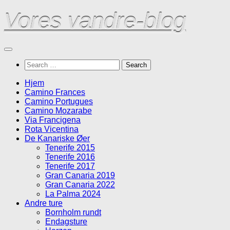
Skip
Vores vandre-blog
to
content
Search
for:
Hjem
Camino Frances
Camino Portugues
Camino Mozarabe
Via Francigena
Rota Vicentina
De Kanariske Øer
Tenerife 2015
Tenerife 2016
Tenerife 2017
Gran Canaria 2019
Gran Canaria 2022
La Palma 2024
Andre ture
Bornholm rundt
Endagsture