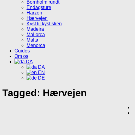
Bornholm rundt
Endagsture
Harzen
Hærvejen
Kyst til kyst stien
Madeira
Mallorca
Malta
Menorca
Guides
Om os
DA
DA
EN
DE
Tagged:
Hærvejen