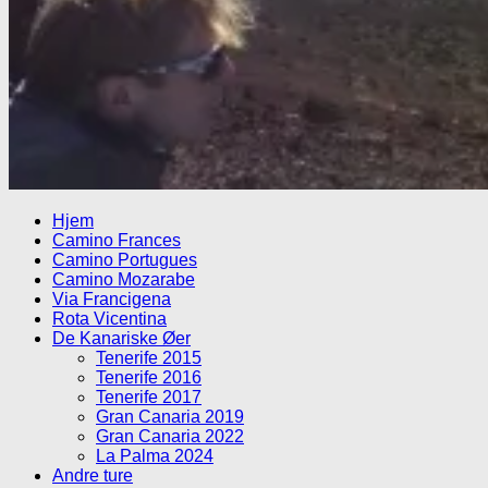
Hjem
Camino Frances
Camino Portugues
Camino Mozarabe
Via Francigena
Rota Vicentina
De Kanariske Øer
Tenerife 2015
Tenerife 2016
Tenerife 2017
Gran Canaria 2019
Gran Canaria 2022
La Palma 2024
Andre ture