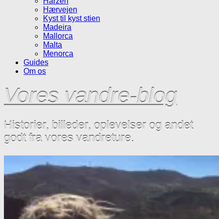
Harzen
Hærvejen
Kyst til kyst stien
Madeira
Mallorca
Malta
Menorca
Guides
Om os
Vores vandre-blog
Historier, billeder, oplevelser og andet
godt fra vores vandreture.