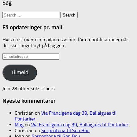
Søg
Search
for:
Få opdateringer pr. mail
Hvis du skriver din mailadresse her, får du notifikationer når
der sker noget nyt på bloggen.
Emailadresse
Tilmeld
Join 28 other subscribers
Nyeste kommentarer
Christian
on
Via Francigena dag 39, Ballaigues til
Pontarlier
Mag
on
Via Francigena dag 39, Ballaigues til Pontarlier
Christian
on
Serpentona til Son Bou
John
on
Serpentona til Son Bou