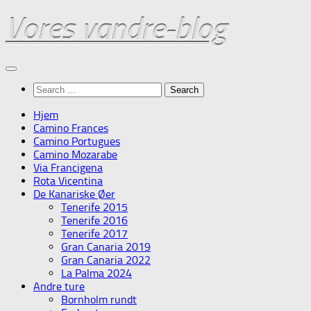
Skip
Vores vandre-blog
to
content
Search
for:
Hjem
Camino Frances
Camino Portugues
Camino Mozarabe
Via Francigena
Rota Vicentina
De Kanariske Øer
Tenerife 2015
Tenerife 2016
Tenerife 2017
Gran Canaria 2019
Gran Canaria 2022
La Palma 2024
Andre ture
Bornholm rundt