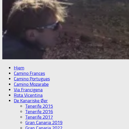
Hjem
Camino Frances
Camino Portugues
Camino Mozarabe
Via Francigena
Rota Vicentina
De Kanariske Øer
Tenerife 2015
Tenerife 2016
Tenerife 2017
Gran Canaria 2019
Gran Canaria 2022