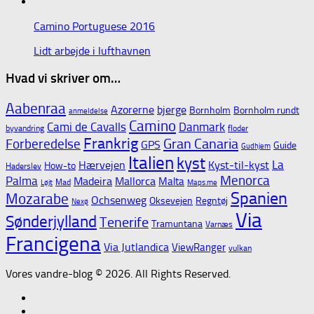
Camino Portuguese 2016
Lidt arbejde i lufthavnen
Hvad vi skriver om…
Aabenraa
Azorerne
bjerge
Bornholm
Bornholm rundt
anmeldelse
Camino
Cami de Cavalls
Danmark
byvandring
floder
Frankrig
Gran Canaria
Forberedelse
GPS
Guide
Gudhjem
Italien
kyst
La
Hærvejen
Kyst-til-kyst
How-to
Haderslev
Menorca
Palma
Madeira
Mallorca
Malta
Mad
Løjt
Maps.me
Spanien
Mozarabe
Ochsenweg
Oksevejen
Regntøj
Nexø
Via
Sønderjylland
Tenerife
Tramuntana
Varnæs
Francigena
Via Jutlandica
ViewRanger
vulkan
Vores vandre-blog © 2026. All Rights Reserved.