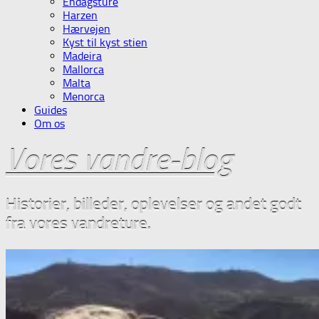
Endagsture
Harzen
Hærvejen
Kyst til kyst stien
Madeira
Mallorca
Malta
Menorca
Guides
Om os
Vores vandre-blog
Historier, billeder, oplevelser og andet godt
fra vores vandreture.