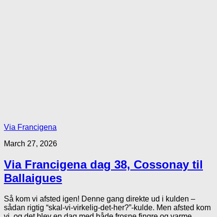
Via Francigena
March 27, 2026
Via Francigena dag 38, Cossonay til
Ballaigues
Så kom vi afsted igen! Denne gang direkte ud i kulden –
sådan rigtig “skal-vi-virkelig-det-her?”-kulde. Men afsted kom
vi, og det blev en dag med både frosne fingre og varme