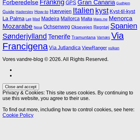
Frankrig
Gran Canaria
Forberedelse
GPS
Gudhjem
Italien
kyst
Hærvejen
Kyst-til-kyst
Guide
How-to
Haderslev
Menorca
La Palma
Madeira
Mallorca
Malta
Mad
Løjt
Maps.me
Spanien
Mozarabe
Ochsenweg
Oksevejen
Regntøj
Nexø
Via
Sønderjylland
Tenerife
Tramuntana
Varnæs
Francigena
Via Jutlandica
ViewRanger
vulkan
Vores vandre-blog © 2026. All Rights Reserved.
Privacy & Cookies: This site uses cookies. By continuing to
use this website, you agree to their use.
To find out more, including how to control cookies, see here:
Cookie Policy