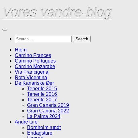
Skip
Vores vandre-blog
to
content
Search
for:
Hjem
Camino Frances
Camino Portugues
Camino Mozarabe
Via Francigena
Rota Vicentina
De Kanariske Øer
Tenerife 2015
Tenerife 2016
Tenerife 2017
Gran Canaria 2019
Gran Canaria 2022
La Palma 2024
Andre ture
Bornholm rundt
Endagsture