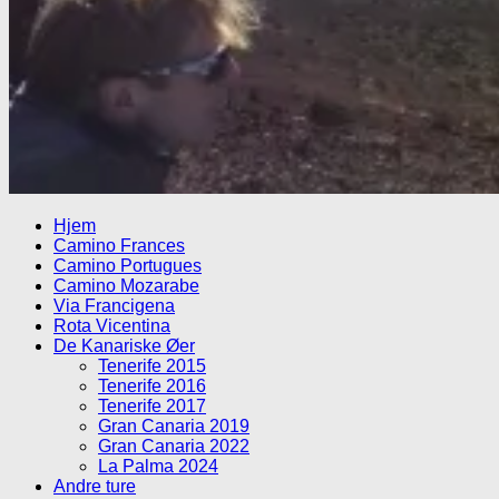
Hjem
Camino Frances
Camino Portugues
Camino Mozarabe
Via Francigena
Rota Vicentina
De Kanariske Øer
Tenerife 2015
Tenerife 2016
Tenerife 2017
Gran Canaria 2019
Gran Canaria 2022
La Palma 2024
Andre ture