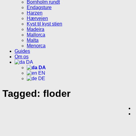
Bornholm rundt
Endagsture
Harzen
Hærvejen
Kyst til kyst stien
Madeira
Mallorca
Malta
Menorca
Guides
Om os
DA
DA
EN
DE
Tagged:
floder