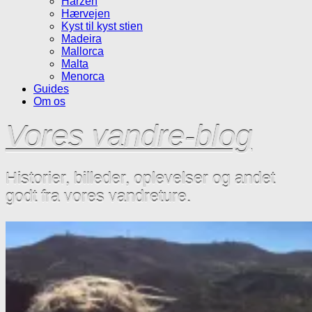
Harzen
Hærvejen
Kyst til kyst stien
Madeira
Mallorca
Malta
Menorca
Guides
Om os
Vores vandre-blog
Historier, billeder, oplevelser og andet
godt fra vores vandreture.