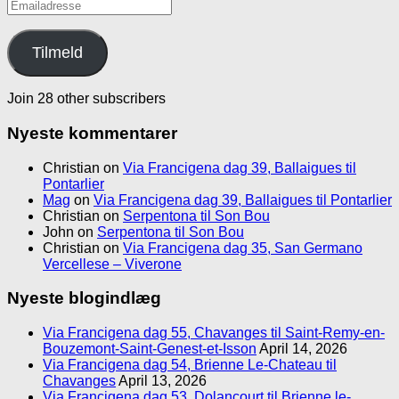
Emailadresse
Tilmeld
Join 28 other subscribers
Nyeste kommentarer
Christian
on
Via Francigena dag 39, Ballaigues til
Pontarlier
Mag
on
Via Francigena dag 39, Ballaigues til Pontarlier
Christian
on
Serpentona til Son Bou
John
on
Serpentona til Son Bou
Christian
on
Via Francigena dag 35, San Germano
Vercellese – Viverone
Nyeste blogindlæg
Via Francigena dag 55, Chavanges til Saint-Remy-en-
Bouzemont-Saint-Genest-et-Isson
April 14, 2026
Via Francigena dag 54, Brienne Le-Chateau til
Chavanges
April 13, 2026
Via Francigena dag 53, Dolancourt til Brienne le-