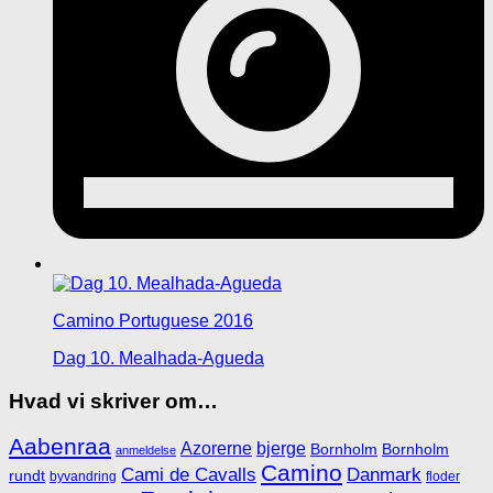
Camino Portuguese 2016
Dag 10. Mealhada-Agueda
Hvad vi skriver om…
Aabenraa
Azorerne
bjerge
Bornholm
Bornholm
anmeldelse
Camino
Cami de Cavalls
Danmark
rundt
byvandring
floder