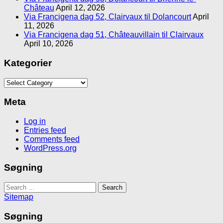
Château
April 12, 2026
Via Francigena dag 52, Clairvaux til Dolancourt
April
11, 2026
Via Francigena dag 51, Châteauvillain til Clairvaux
April 10, 2026
Kategorier
Kategorier
Meta
Log in
Entries feed
Comments feed
WordPress.org
Søgning
Search
for:
Sitemap
Søgning