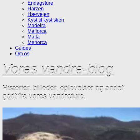
Endagsture
Harzen
Hærvejen
Kyst til kyst stien
Madeira
Mallorca
Malta
Menorca
Guides
Om os
Vores vandre-blog
Historier, billeder, oplevelser og andet
godt fra vores vandreture.