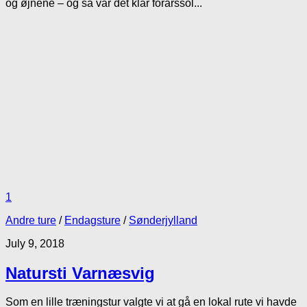
og øjnene – og så var det klar forårssol...
1
Andre ture
/
Endagsture
/
Sønderjylland
July 9, 2018
Natursti Varnæsvig
Som en lille træningstur valgte vi at gå en lokal rute vi havde