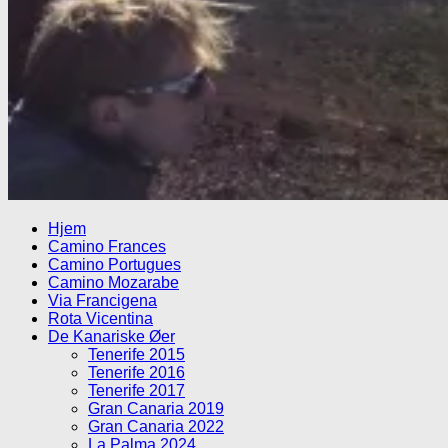
Hjem
Camino Frances
Camino Portugues
Camino Mozarabe
Via Francigena
Rota Vicentina
De Kanariske Øer
Tenerife 2015
Tenerife 2016
Tenerife 2017
Gran Canaria 2019
Gran Canaria 2022
La Palma 2024