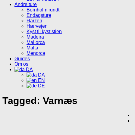
Andre ture
Bornholm rundt
Endagsture
Harzen
Hærvejen
Kyst til kyst stien
Madeira
Mallorca
Malta
Menorca
Guides
Om os
DA
DA
EN
DE
Tagged:
Varnæs