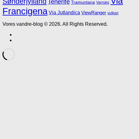
Via
Sønderjylland
Tenerife
Tramuntana
Varnæs
Francigena
Via Jutlandica
ViewRanger
vulkan
Vores vandre-blog © 2026. All Rights Reserved.