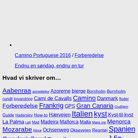
Camino Portuguese 2016
/
Forberedelse
Endnu en søndag, endnu en tur
Hvad vi skriver om…
Aabenraa
Azorerne
bjerge
Bornholm
Bornholm
anmeldelse
Camino
Cami de Cavalls
Danmark
rundt
byvandring
floder
Frankrig
Gran Canaria
Forberedelse
GPS
Gudhjem
Italien
kyst
Hærvejen
Kyst-til-kyst
Guide
How-to
Haderslev
Menorca
La Palma
Madeira
Mallorca
Malta
Mad
Løjt
Maps.me
Spanien
Mozarabe
Ochsenweg
Oksevejen
Regntøj
Nexø