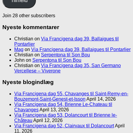
Tilmeld
Join 28 other subscribers
Nyeste kommentarer
Christian
on
Via Francigena dag 39, Ballaigues til
Pontarlier
Mag
on
Via Francigena dag 39, Ballaigues til Pontarlier
Christian
on
Serpentona til Son Bou
John
on
Serpentona til Son Bou
Christian
on
Via Francigena dag 35, San Germano
Vercellese – Viverone
Nyeste blogindlæg
Via Francigena dag 55, Chavanges til Saint-Remy-en-
Bouzemont-Saint-Genest-et-Isson
April 14, 2026
Via Francigena dag 54, Brienne Le-Chateau til
Chavanges
April 13, 2026
Via Francigena dag 53, Dolancourt til Brienne le-
Château
April 12, 2026
Via Francigena dag 52, Clairvaux til Dolancourt
April
11, 2026