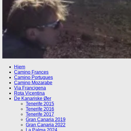
Hjem
Camino Frances
Camino Portugues
Camino Mozarabe
Via Francigena
Rota Vicentina
De Kanariske Øer
Tenerife 2015
Tenerife 2016
Tenerife 2017
Gran Canaria 2019
Gran Canaria 2022
La Palma 2024