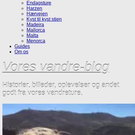
Endagsture
Harzen
Hærvejen
Kyst til kyst stien
Madeira
Mallorca
Malta
Menorca
Guides
Om os
Vores vandre-blog
Historier, billeder, oplevelser og andet
godt fra vores vandreture.