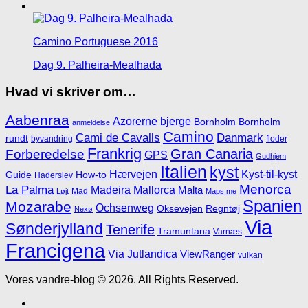
Camino Portuguese 2016
Dag 9. Palheira-Mealhada
Hvad vi skriver om…
Aabenraa
Azorerne
bjerge
Bornholm
Bornholm
anmeldelse
Camino
Cami de Cavalls
Danmark
rundt
byvandring
floder
Frankrig
Gran Canaria
Forberedelse
GPS
Gudhjem
Italien
kyst
Hærvejen
Kyst-til-kyst
Guide
How-to
Haderslev
Menorca
La Palma
Madeira
Mallorca
Malta
Mad
Løjt
Maps.me
Spanien
Mozarabe
Ochsenweg
Oksevejen
Regntøj
Nexø
Via
Sønderjylland
Tenerife
Tramuntana
Varnæs
Francigena
Via Jutlandica
ViewRanger
vulkan
Vores vandre-blog © 2026. All Rights Reserved.