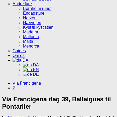
Andre ture
Bornholm rundt
Endagsture
Harzen
Hærvejen
Kyst til kyst stien
Madeira
Mallorca
Malta
Menorca
Guides
Om os
DA
DA
EN
DE
Via Francigena
2
Via Francigena dag 39, Ballaigues til
Pontarlier