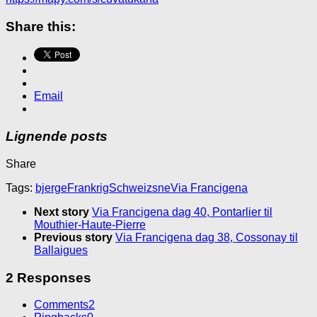
Share this:
Email
Lignende posts
Share
Tags:
bjerge
Frankrig
Schweiz
sne
Via Francigena
Next story
Via Francigena dag 40, Pontarlier til
Mouthier-Haute-Pierre
Previous story
Via Francigena dag 38, Cossonay til
Ballaigues
2 Responses
Comments
2