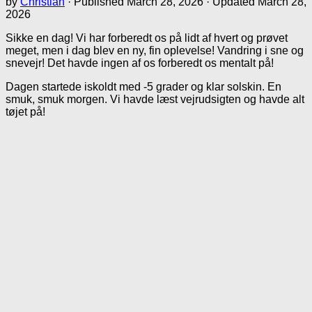
by
Christian
· Published
March 28, 2026
· Updated
March 28,
2026
Sikke en dag! Vi har forberedt os på lidt af hvert og prøvet
meget, men i dag blev en ny, fin oplevelse! Vandring i sne og
snevejr! Det havde ingen af os forberedt os mentalt på!
Dagen startede iskoldt med -5 grader og klar solskin. En
smuk, smuk morgen. Vi havde læst vejrudsigten og havde alt
tøjet på!