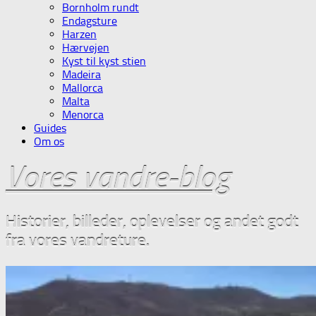
Bornholm rundt
Endagsture
Harzen
Hærvejen
Kyst til kyst stien
Madeira
Mallorca
Malta
Menorca
Guides
Om os
Vores vandre-blog
Historier, billeder, oplevelser og andet godt
fra vores vandreture.