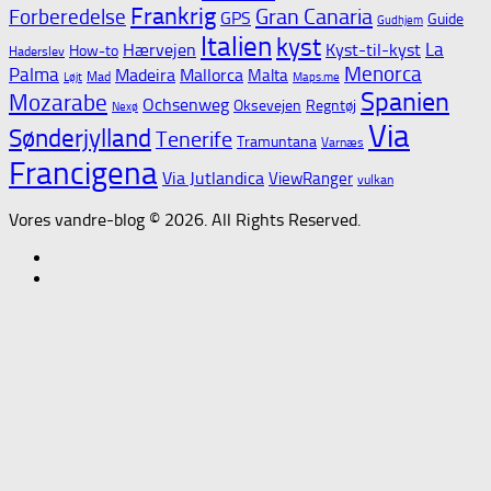
Frankrig
Gran Canaria
Forberedelse
GPS
Guide
Gudhjem
Italien
kyst
La
Hærvejen
Kyst-til-kyst
How-to
Haderslev
Menorca
Palma
Madeira
Mallorca
Malta
Mad
Løjt
Maps.me
Spanien
Mozarabe
Ochsenweg
Oksevejen
Regntøj
Nexø
Via
Sønderjylland
Tenerife
Tramuntana
Varnæs
Francigena
Via Jutlandica
ViewRanger
vulkan
Vores vandre-blog © 2026. All Rights Reserved.