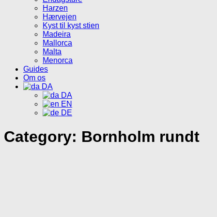
Harzen
Hærvejen
Kyst til kyst stien
Madeira
Mallorca
Malta
Menorca
Guides
Om os
DA
DA
EN
DE
Category:
Bornholm rundt