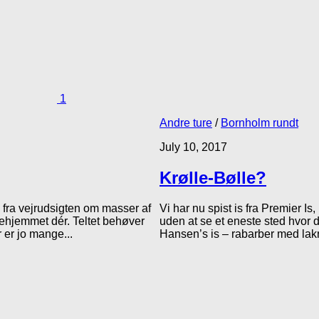
1
Andre ture
/
Bornholm rundt
July 10, 2017
Krølle-Bølle?
 fra vejrudsigten om masser af
Vi har nu spist is fra Premier 
drehjemmet dér. Teltet behøver
uden at se et eneste sted hvor d
 er jo mange...
Hansen’s is – rabarber med lakr