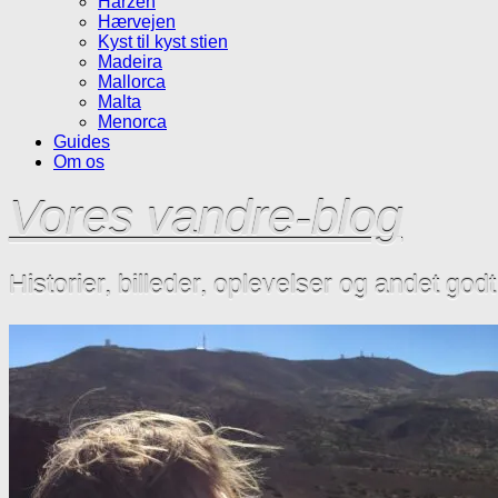
Harzen
Hærvejen
Kyst til kyst stien
Madeira
Mallorca
Malta
Menorca
Guides
Om os
Vores vandre-blog
Historier, billeder, oplevelser og andet god