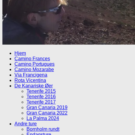
Hjem
Camino Frances
Camino Portugues
Camino Mozarabe
Via Francigena
Rota Vicentina
De Kanariske Øer
Tenerife 2015
Tenerife 2016
Tenerife 2017
Gran Canaria 2019
Gran Canaria 2022
La Palma 2024
Andre ture
Bornholm rundt
Endagsture