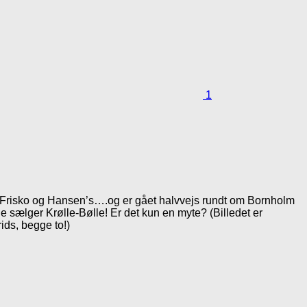
1
Is, Frisko og Hansen’s….og er gået halvvejs rundt om Bornholm
e sælger Krølle-Bølle! Er det kun en myte? (Billedet er
ids, begge to!)