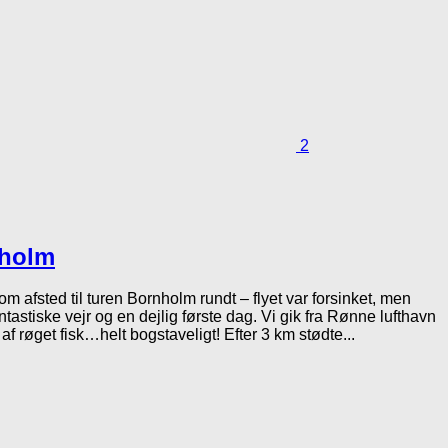
2
nholm
om afsted til turen Bornholm rundt – flyet var forsinket, men
ntastiske vejr og en dejlig første dag. Vi gik fra Rønne lufthavn
 af røget fisk…helt bogstaveligt! Efter 3 km stødte...