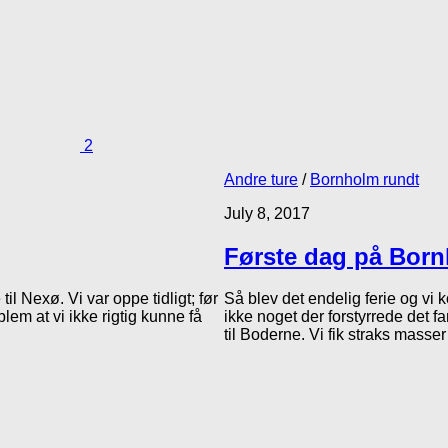
2
Andre ture
/
Bornholm rundt
July 8, 2017
Første dag på Bor
il Nexø. Vi var oppe tidligt; før
Så blev det endelig ferie og vi k
em at vi ikke rigtig kunne få
ikke noget der forstyrrede det fa
til Boderne. Vi fik straks masser