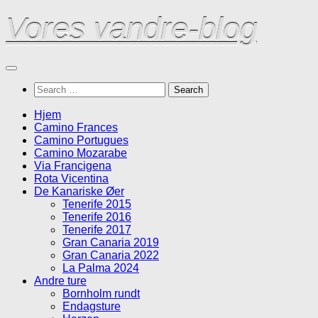
Skip
Vores vandre-blog
to
content
Search
for:
Hjem
Camino Frances
Camino Portugues
Camino Mozarabe
Via Francigena
Rota Vicentina
De Kanariske Øer
Tenerife 2015
Tenerife 2016
Tenerife 2017
Gran Canaria 2019
Gran Canaria 2022
La Palma 2024
Andre ture
Bornholm rundt
Endagsture