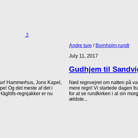
2
Andre ture
/
Bornholm rundt
July 11, 2017
Gudhjem til Sandvi
estur! Hammerhus, Jons Kapel,
Nød regnvejret om natten på va
! Og det meste af det i
mere regn! Vi startede dagen fra
Häglöfs-regnjakker er nu
for at se rundkirken i al sin mo
ældste...