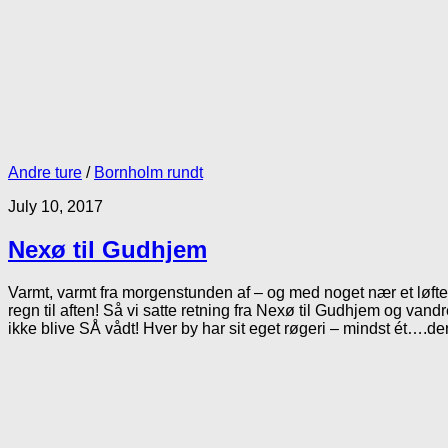
Andre ture
/
Bornholm rundt
July 10, 2017
Nexø til Gudhjem
Varmt, varmt fra morgenstunden af – og med noget nær et løfte
regn til aften! Så vi satte retning fra Nexø til Gudhjem og van
ikke blive SÅ vådt! Hver by har sit eget røgeri – mindst ét….der