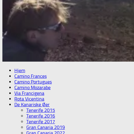
Hjem
Camino Frances
Camino Portugues
Camino Mozarabe
Via Francigena
Rota Vicentina
De Kanariske Øer
Tenerife 2015
Tenerife 2016
Tenerife 2017
Gran Canaria 2019
Gran Canaria 2022