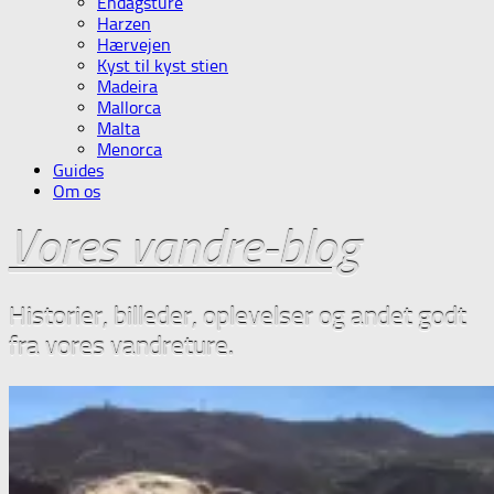
Endagsture
Harzen
Hærvejen
Kyst til kyst stien
Madeira
Mallorca
Malta
Menorca
Guides
Om os
Vores vandre-blog
Historier, billeder, oplevelser og andet godt
fra vores vandreture.