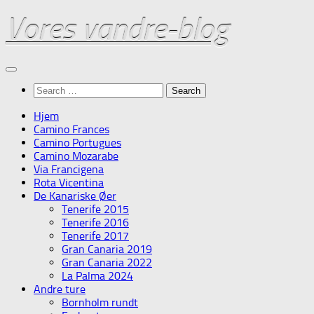
Skip
Vores vandre-blog
to
content
Search
for:
Hjem
Camino Frances
Camino Portugues
Camino Mozarabe
Via Francigena
Rota Vicentina
De Kanariske Øer
Tenerife 2015
Tenerife 2016
Tenerife 2017
Gran Canaria 2019
Gran Canaria 2022
La Palma 2024
Andre ture
Bornholm rundt