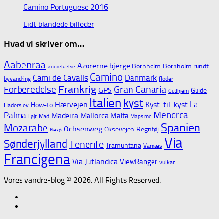
Camino Portuguese 2016
Lidt blandede billeder
Hvad vi skriver om…
Aabenraa
Azorerne
bjerge
Bornholm
Bornholm rundt
anmeldelse
Camino
Cami de Cavalls
Danmark
byvandring
floder
Frankrig
Gran Canaria
Forberedelse
GPS
Guide
Gudhjem
Italien
kyst
La
Hærvejen
Kyst-til-kyst
How-to
Haderslev
Menorca
Palma
Madeira
Mallorca
Malta
Mad
Løjt
Maps.me
Spanien
Mozarabe
Ochsenweg
Oksevejen
Regntøj
Nexø
Via
Sønderjylland
Tenerife
Tramuntana
Varnæs
Francigena
Via Jutlandica
ViewRanger
vulkan
Vores vandre-blog © 2026. All Rights Reserved.