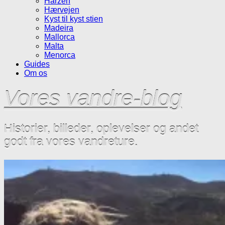
Harzen
Hærvejen
Kyst til kyst stien
Madeira
Mallorca
Malta
Menorca
Guides
Om os
Vores vandre-blog
Historier, billeder, oplevelser og andet
godt fra vores vandreture.