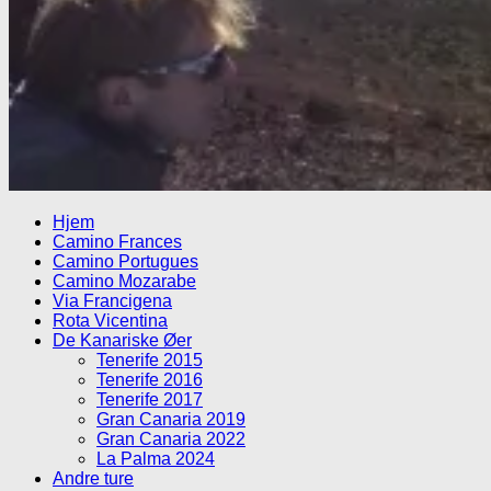
Hjem
Camino Frances
Camino Portugues
Camino Mozarabe
Via Francigena
Rota Vicentina
De Kanariske Øer
Tenerife 2015
Tenerife 2016
Tenerife 2017
Gran Canaria 2019
Gran Canaria 2022
La Palma 2024
Andre ture