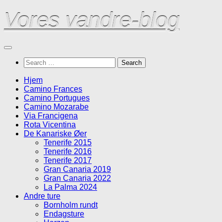
Skip
Vores vandre-blog
to
content
Search
for:
Hjem
Camino Frances
Camino Portugues
Camino Mozarabe
Via Francigena
Rota Vicentina
De Kanariske Øer
Tenerife 2015
Tenerife 2016
Tenerife 2017
Gran Canaria 2019
Gran Canaria 2022
La Palma 2024
Andre ture
Bornholm rundt
Endagsture