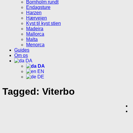
Bornholm rundt
Endagsture
Harzen
Hærvejen
Kyst til kyst stien
Madeira
Mallorca
Malta
Menorca
Guides
Om os
DA
DA
EN
DE
Tagged:
Viterbo