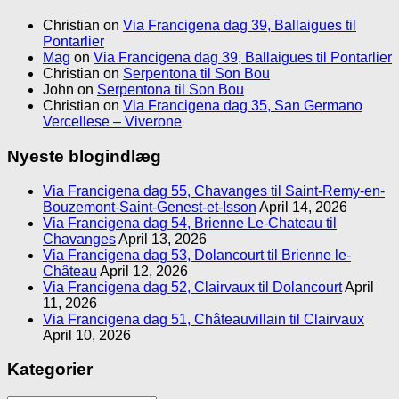
Christian
on
Via Francigena dag 39, Ballaigues til
Pontarlier
Mag
on
Via Francigena dag 39, Ballaigues til Pontarlier
Christian
on
Serpentona til Son Bou
John
on
Serpentona til Son Bou
Christian
on
Via Francigena dag 35, San Germano
Vercellese – Viverone
Nyeste blogindlæg
Via Francigena dag 55, Chavanges til Saint-Remy-en-
Bouzemont-Saint-Genest-et-Isson
April 14, 2026
Via Francigena dag 54, Brienne Le-Chateau til
Chavanges
April 13, 2026
Via Francigena dag 53, Dolancourt til Brienne le-
Château
April 12, 2026
Via Francigena dag 52, Clairvaux til Dolancourt
April
11, 2026
Via Francigena dag 51, Châteauvillain til Clairvaux
April 10, 2026
Kategorier