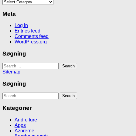
Kategorier
Meta
Log in
Entries feed
Comments feed
WordPress.org
Søgning
Search
for:
Sitemap
Søgning
Search
for:
Kategorier
Andre ture
Apps
Azorerne