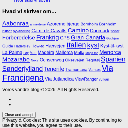
Hvor skal vi sove?
Hvad vi skriver om…
Aabenraa
Azorerne
bjerge
Bornholm
Bornholm
anmeldelse
Camino
Cami de Cavalls
Danmark
rundt
byvandring
floder
Frankrig
Gran Canaria
Forberedelse
GPS
Gudhjem
Italien
kyst
Hærvejen
Kyst-til-kyst
Guide
How-to
Haderslev
Menorca
La Palma
Madeira
Mallorca
Malta
Mad
Løjt
Maps.me
Spanien
Mozarabe
Ochsenweg
Oksevejen
Regntøj
Nexø
Via
Sønderjylland
Tenerife
Tramuntana
Varnæs
Francigena
Via Jutlandica
ViewRanger
vulkan
Vores vandre-blog © 2026. All Rights Reserved.
Privacy & Cookies: This site uses cookies. By continuing to
use this website, you agree to their use.