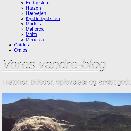
Endagsture
Harzen
Hærvejen
Kyst til kyst stien
Madeira
Mallorca
Malta
Menorca
Guides
Om os
Vores vandre-blog
Historier, billeder, oplevelser og andet god