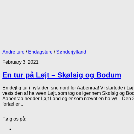
Andre ture
/
Endagsture
/
Sønderjylland
February 3, 2021
En tur på Løjt – Skølsig og Bodum
En dejlig tur i nyfalden sne nord for Aabenraa! Vi startede i Lø
vestsiden af halvøen Løjt, som tog os igennem Skølsig og Bo
Aabenraa hedder Løjt Land og er som nævnt en halvø – Den
fortæller...
Følg os på: