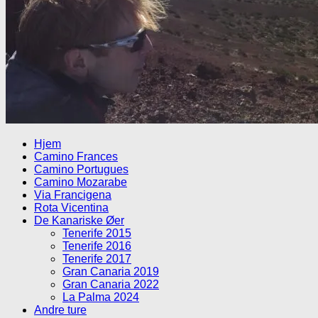
Hjem
Camino Frances
Camino Portugues
Camino Mozarabe
Via Francigena
Rota Vicentina
De Kanariske Øer
Tenerife 2015
Tenerife 2016
Tenerife 2017
Gran Canaria 2019
Gran Canaria 2022
La Palma 2024
Andre ture