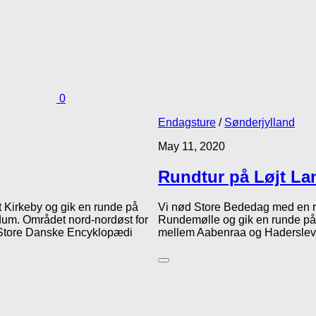
0
Endagsture
/
Sønderjylland
May 11, 2020
Rundtur på Løjt La
jt Kirkeby og gik en runde på
Vi nød Store Bededag med en ru
dum. Området nord-nordøst for
Rundemølle og gik en runde på K
 Store Danske Encyklopædi
mellem Aabenraa og Haderslev i