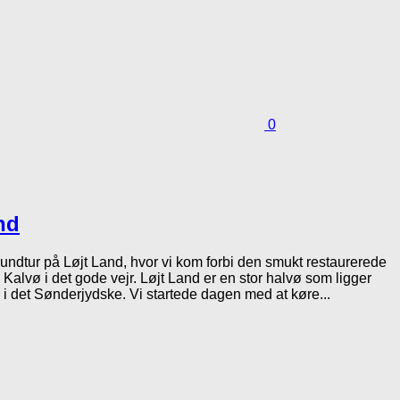
0
nd
ndtur på Løjt Land, hvor vi kom forbi den smukt restaurerede
alvø i det gode vejr. Løjt Land er en stor halvø som ligger
 det Sønderjydske. Vi startede dagen med at køre...