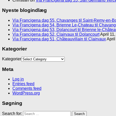
Christian
on
Via Francigena dag 35, San Germano Verce
Nyeste blogindlæg
Via Francigena dag 55, Chavanges til Saint-Remy-en-B
Via Francigena dag 54, Brienne Le-Chateau til Chavan
Via Francigena dag 53, Dolancourt til Brienne le-Châtea
Via Francigena dag 52, Clairvaux til Dolancourt
April 11
Via Francigena dag 51, Châteauvillain til Clairvaux
April
Kategorier
Kategorier
Meta
Log in
Entries feed
Comments feed
WordPress.org
Søgning
Search for: