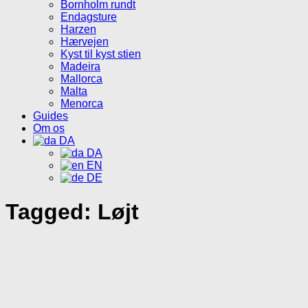
Bornholm rundt
Endagsture
Harzen
Hærvejen
Kyst til kyst stien
Madeira
Mallorca
Malta
Menorca
Guides
Om os
DA
DA
EN
DE
Tagged:
Løjt