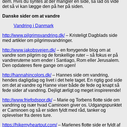
dem. Hvis du syntes at der mangler en side, så lad os vide
det så vi kan lægge den på her på siden.
Danske sider om at vandre
Vandring i Danmark
http://www.pilgrimsvandring.dk/
– Kristeligt Dagblads side
med artikler om pilgrimsvandringer.
http://www.jakobsvejen.dk/
– en forrygende blog om at
vandre som pilgrim og de forskellige ruter – så fokus er på
vandreruterne som ender i Santiago, Rom eller Jerusalem.
Den opdateres flere gange om ugen!
http://hannahincolors.dk/
– Hannes side om vandring,
hendes dagligdag og livet i det hele taget. En rigtig god side
om det at vandre og Hanne viser både de fede og knapt så
fede sider af vandring. Dejligt ærligt og meget inspirerende!
http://www.friefodspor.dk/
– Marie og Torbens flotte side om
vandring og især hvad Caminoen giver os. Udgangspunktet
er Caminoen og så er siden fyldt med råd, tanker og
oplevelser fra deres ture.
https://hikemyheartout.com/
– Marlenes flotte side er fyldt af