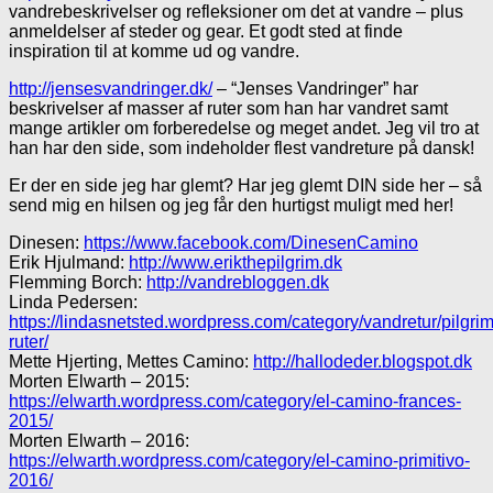
vandrebeskrivelser og refleksioner om det at vandre – plus
anmeldelser af steder og gear. Et godt sted at finde
inspiration til at komme ud og vandre.
http://jensesvandringer.dk/
– “Jenses Vandringer” har
beskrivelser af masser af ruter som han har vandret samt
mange artikler om forberedelse og meget andet. Jeg vil tro at
han har den side, som indeholder flest vandreture på dansk!
Er der en side jeg har glemt? Har jeg glemt DIN side her – så
send mig en hilsen og jeg får den hurtigst muligt med her!
Dinesen:
https://www.facebook.com/DinesenCamino
Erik Hjulmand:
http://www.erikthepilgrim.dk
Flemming Borch:
http://vandrebloggen.dk
Linda Pedersen:
https://lindasnetsted.wordpress.com/category/vandretur/pilgrim
ruter/
Mette Hjerting, Mettes Camino:
http://hallodeder.blogspot.dk
Morten Elwarth – 2015:
https://elwarth.wordpress.com/category/el-camino-frances-
2015/
Morten Elwarth – 2016:
https://elwarth.wordpress.com/category/el-camino-primitivo-
2016/