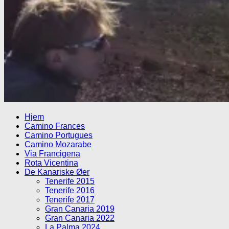
Hjem
Camino Frances
Camino Portugues
Camino Mozarabe
Via Francigena
Rota Vicentina
De Kanariske Øer
Tenerife 2015
Tenerife 2016
Tenerife 2017
Gran Canaria 2019
Gran Canaria 2022
La Palma 2024