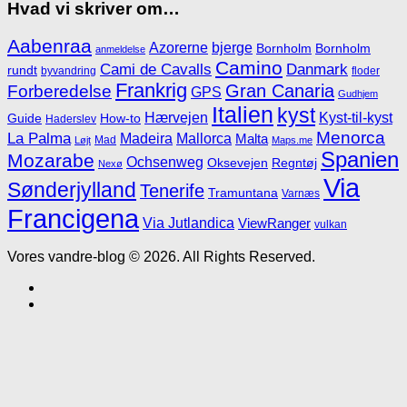
Hvad vi skriver om…
Aabenraa
Azorerne
bjerge
Bornholm
Bornholm
anmeldelse
Camino
Cami de Cavalls
Danmark
rundt
byvandring
floder
Frankrig
Gran Canaria
Forberedelse
GPS
Gudhjem
Italien
kyst
Hærvejen
Kyst-til-kyst
Guide
How-to
Haderslev
Menorca
La Palma
Madeira
Mallorca
Malta
Mad
Løjt
Maps.me
Spanien
Mozarabe
Ochsenweg
Oksevejen
Regntøj
Nexø
Via
Sønderjylland
Tenerife
Tramuntana
Varnæs
Francigena
Via Jutlandica
ViewRanger
vulkan
Vores vandre-blog © 2026. All Rights Reserved.