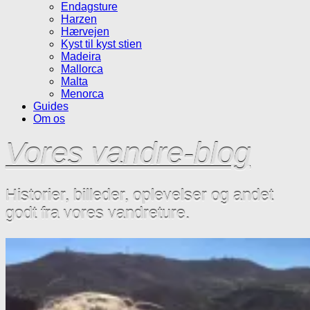
Endagsture
Harzen
Hærvejen
Kyst til kyst stien
Madeira
Mallorca
Malta
Menorca
Guides
Om os
Vores vandre-blog
Historier, billeder, oplevelser og andet
godt fra vores vandreture.