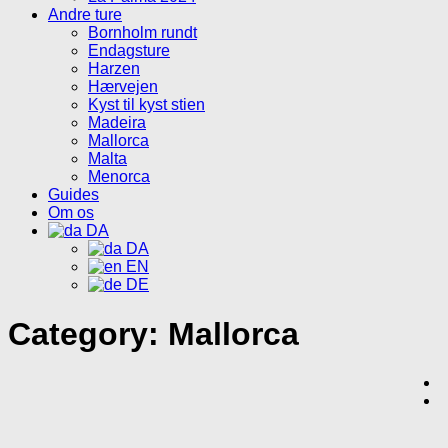
Andre ture
Bornholm rundt
Endagsture
Harzen
Hærvejen
Kyst til kyst stien
Madeira
Mallorca
Malta
Menorca
Guides
Om os
DA
DA
EN
DE
Category:
Mallorca