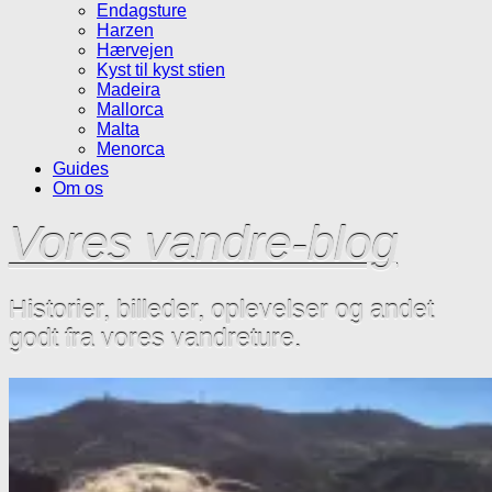
Endagsture
Harzen
Hærvejen
Kyst til kyst stien
Madeira
Mallorca
Malta
Menorca
Guides
Om os
Vores vandre-blog
Historier, billeder, oplevelser og andet
godt fra vores vandreture.