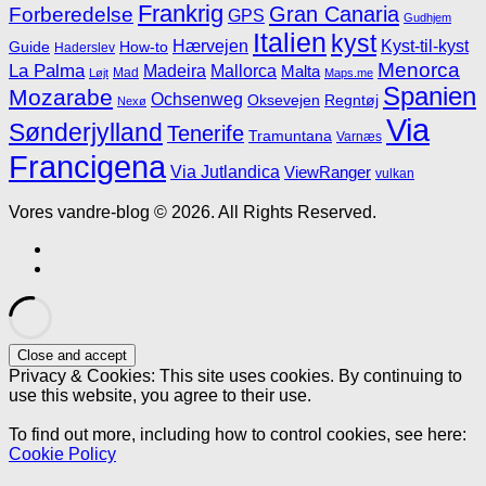
Frankrig
Gran Canaria
Forberedelse
GPS
Gudhjem
Italien
kyst
Hærvejen
Kyst-til-kyst
Guide
How-to
Haderslev
Menorca
La Palma
Madeira
Mallorca
Malta
Mad
Løjt
Maps.me
Spanien
Mozarabe
Ochsenweg
Oksevejen
Regntøj
Nexø
Via
Sønderjylland
Tenerife
Tramuntana
Varnæs
Francigena
Via Jutlandica
ViewRanger
vulkan
Vores vandre-blog © 2026. All Rights Reserved.
Privacy & Cookies: This site uses cookies. By continuing to
use this website, you agree to their use.
To find out more, including how to control cookies, see here:
Cookie Policy