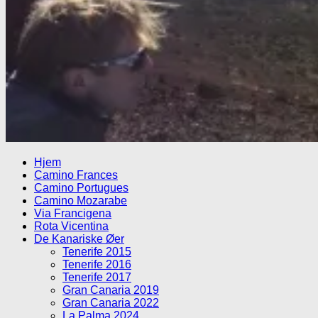
Hjem
Camino Frances
Camino Portugues
Camino Mozarabe
Via Francigena
Rota Vicentina
De Kanariske Øer
Tenerife 2015
Tenerife 2016
Tenerife 2017
Gran Canaria 2019
Gran Canaria 2022
La Palma 2024