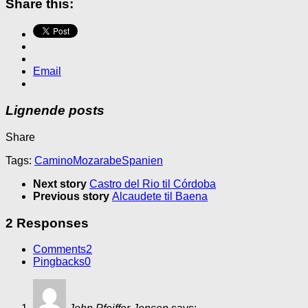
Share this:
Email
Lignende posts
Share
Tags:
Camino
Mozarabe
Spanien
Next story
Castro del Rio til Córdoba
Previous story
Alcaudete til Baena
2 Responses
Comments
2
Pingbacks
0