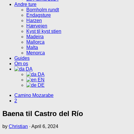
Andre ture
Bornholm rundt
Endagsture
Harzen
Hærvejen
Kyst til kyst stien
Madeira
Mallorca
Malta
Menorca
Guides
Om os
DA
DA
EN
DE
Camino Mozarabe
2
Baena til Castro del Río
by
Christian
·
April 6, 2024