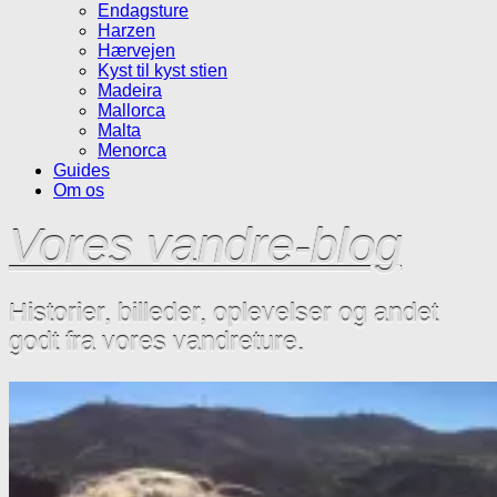
Endagsture
Harzen
Hærvejen
Kyst til kyst stien
Madeira
Mallorca
Malta
Menorca
Guides
Om os
Vores vandre-blog
Historier, billeder, oplevelser og andet
godt fra vores vandreture.