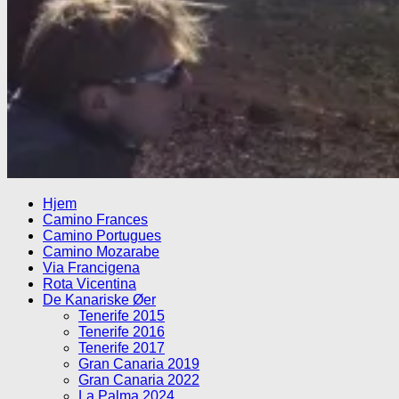
Hjem
Camino Frances
Camino Portugues
Camino Mozarabe
Via Francigena
Rota Vicentina
De Kanariske Øer
Tenerife 2015
Tenerife 2016
Tenerife 2017
Gran Canaria 2019
Gran Canaria 2022
La Palma 2024