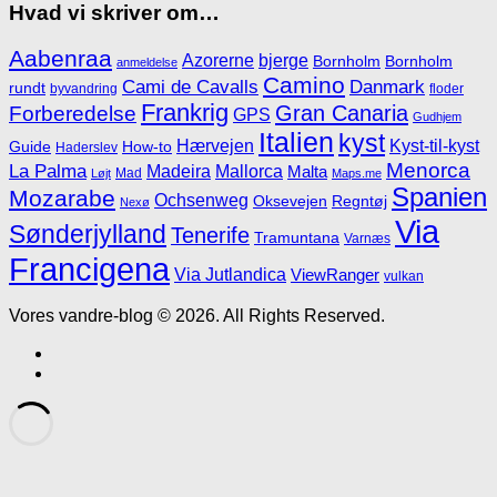
Hvad vi skriver om…
Aabenraa
Azorerne
bjerge
Bornholm
Bornholm
anmeldelse
Camino
Cami de Cavalls
Danmark
rundt
byvandring
floder
Frankrig
Gran Canaria
Forberedelse
GPS
Gudhjem
Italien
kyst
Hærvejen
Kyst-til-kyst
Guide
How-to
Haderslev
Menorca
La Palma
Madeira
Mallorca
Malta
Mad
Løjt
Maps.me
Spanien
Mozarabe
Ochsenweg
Oksevejen
Regntøj
Nexø
Via
Sønderjylland
Tenerife
Tramuntana
Varnæs
Francigena
Via Jutlandica
ViewRanger
vulkan
Vores vandre-blog © 2026. All Rights Reserved.