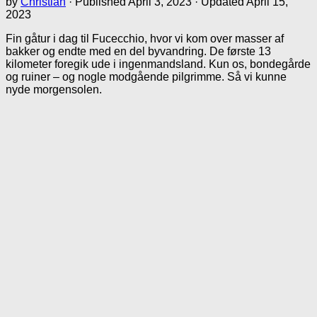
by
Christian
· Published
April 3, 2023
· Updated
April 15,
2023
Fin gåtur i dag til Fucecchio, hvor vi kom over masser af
bakker og endte med en del byvandring. De første 13
kilometer foregik ude i ingenmandsland. Kun os, bondegårde
og ruiner – og nogle modgående pilgrimme. Så vi kunne
nyde morgensolen.