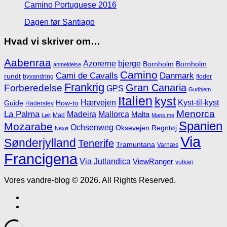
Camino Portuguese 2016
Dagen før Santiago
Hvad vi skriver om…
Aabenraa
Azorerne
bjerge
Bornholm
Bornholm
anmeldelse
Camino
Cami de Cavalls
Danmark
rundt
byvandring
floder
Frankrig
Gran Canaria
Forberedelse
GPS
Gudhjem
Italien
kyst
Hærvejen
Kyst-til-kyst
Guide
How-to
Haderslev
Menorca
La Palma
Madeira
Mallorca
Malta
Mad
Løjt
Maps.me
Spanien
Mozarabe
Ochsenweg
Oksevejen
Regntøj
Nexø
Via
Sønderjylland
Tenerife
Tramuntana
Varnæs
Francigena
Via Jutlandica
ViewRanger
vulkan
Vores vandre-blog © 2026. All Rights Reserved.