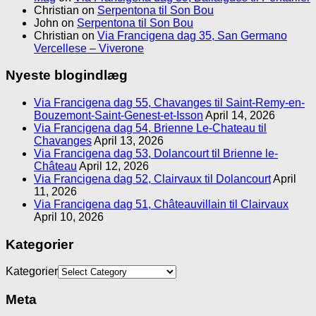
Christian
on
Serpentona til Son Bou
John
on
Serpentona til Son Bou
Christian
on
Via Francigena dag 35, San Germano
Vercellese – Viverone
Nyeste blogindlæg
Via Francigena dag 55, Chavanges til Saint-Remy-en-
Bouzemont-Saint-Genest-et-Isson
April 14, 2026
Via Francigena dag 54, Brienne Le-Chateau til
Chavanges
April 13, 2026
Via Francigena dag 53, Dolancourt til Brienne le-
Château
April 12, 2026
Via Francigena dag 52, Clairvaux til Dolancourt
April
11, 2026
Via Francigena dag 51, Châteauvillain til Clairvaux
April 10, 2026
Kategorier
Kategorier
Meta