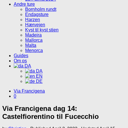
Andre ture
Bornholm rundt
Endagsture
Harzen
Hærvejen
Kyst til kyst stien
Madeira
Mallorca
Malta
Menorca
Guides
Om os
DA
DA
EN
DE
Via Francigena
0
Via Francigena dag 14:
Castelfiorentino til Fucecchio