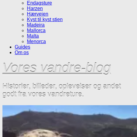
Endagsture
Harzen
Hærvejen
Kyst til kyst stien
Madeira
Mallorca
Malta
Menorca
Guides
Om os
Vores vandre-blog
Historier, billeder, oplevelser og andet
godt fra vores vandreture.