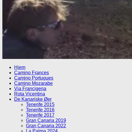
Hjem
Camino Frances
Camino Portugues
Camino Mozarabe
Via Francigena
Rota Vicentina
De Kanariske Øer
Tenerife 2015
Tenerife 2016
Tenerife 2017
Gran Canaria 2019
Gran Canaria 2022
La Palma 2024