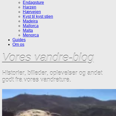
Endagsture
Harzen
Hærvejen
Kyst til kyst stien
Madeira
Mallorca
Malta
Menorca
Guides
Om os
Vores vandre-blog
Historier, billeder, oplevelser og andet
godt fra vores vandreture.