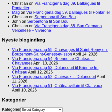
Christian
on
Via Francigena dag 39, Ballaigues til
Pontarlier
Mag
on
Via Francigena dag 39, Ballaigues til Pontarlier
Christian
on
Serpentona til Son Bou
John
on
Serpentona til Son Bou
Christian
on
Via Francigena dag 35, San Germano
Vercellese – Viverone
Nyeste blogindlæg
Via Francigena dag 55, Chavanges til Saint-Remy-en-
Bouzemont-Saint-Genest-et-Isson
April 14, 2026
Via Francigena dag 54, Brienne Le-Chateau til
Chavanges
April 13, 2026
Via Francigena dag 53, Dolancourt til Brienne le-
Château
April 12, 2026
Via Francigena dag 52, Clairvaux til Dolancourt
April
11, 2026
Via Francigena dag 51, Châteauvillain til Clairvaux
April 10, 2026
Kategorier
Kategorier