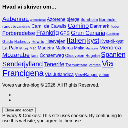
Hvad vi skriver om…
Aabenraa
Azorerne
bjerge
Bornholm
Bornholm
anmeldelse
Camino
Cami de Cavalls
Danmark
rundt
byvandring
floder
Frankrig
Gran Canaria
Forberedelse
GPS
Gudhjem
Italien
kyst
Hærvejen
Kyst-til-kyst
Guide
How-to
Haderslev
Menorca
La Palma
Madeira
Mallorca
Malta
Mad
Løjt
Maps.me
Spanien
Mozarabe
Ochsenweg
Oksevejen
Regntøj
Nexø
Via
Sønderjylland
Tenerife
Tramuntana
Varnæs
Francigena
Via Jutlandica
ViewRanger
vulkan
Vores vandre-blog © 2026. All Rights Reserved.
Privacy & Cookies: This site uses cookies. By continuing to
use this website, you agree to their use.