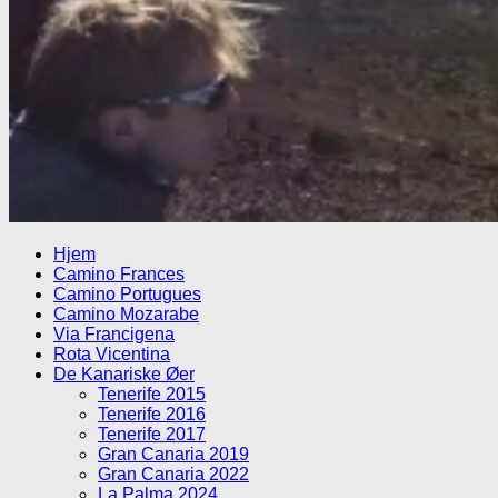
Hjem
Camino Frances
Camino Portugues
Camino Mozarabe
Via Francigena
Rota Vicentina
De Kanariske Øer
Tenerife 2015
Tenerife 2016
Tenerife 2017
Gran Canaria 2019
Gran Canaria 2022
La Palma 2024