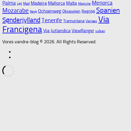
Menorca
Palma
Madeira
Mallorca
Malta
Mad
Løjt
Maps.me
Spanien
Mozarabe
Ochsenweg
Oksevejen
Regntøj
Nexø
Via
Sønderjylland
Tenerife
Tramuntana
Varnæs
Francigena
Via Jutlandica
ViewRanger
vulkan
Vores vandre-blog © 2026. All Rights Reserved.