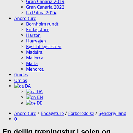
Gran Canaria 2019
Gran Canaria 2022
La Palma 2024
Andre ture
Bornholm rundt
Endagsture
Harzen
Hærvejen
Kyst til kyst stien
Madeira
Mallorca
Malta
Menorca
Guides
Om os
DA
DA
EN
DE
Andre ture
/
Endagsture
/
Forberedelse
/
Sønderjylland
0
En dejlig træningstur i solen og