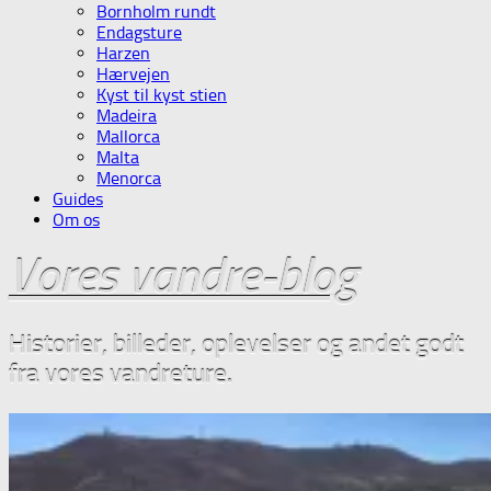
Bornholm rundt
Endagsture
Harzen
Hærvejen
Kyst til kyst stien
Madeira
Mallorca
Malta
Menorca
Guides
Om os
Vores vandre-blog
Historier, billeder, oplevelser og andet godt
fra vores vandreture.