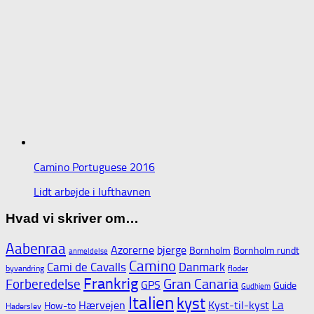
Camino Portuguese 2016
Lidt arbejde i lufthavnen
Hvad vi skriver om…
Aabenraa
Azorerne
bjerge
Bornholm
Bornholm rundt
anmeldelse
Camino
Cami de Cavalls
Danmark
byvandring
floder
Frankrig
Gran Canaria
Forberedelse
GPS
Guide
Gudhjem
Italien
kyst
La
Hærvejen
Kyst-til-kyst
How-to
Haderslev