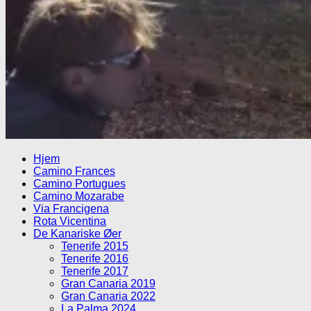
Hjem
Camino Frances
Camino Portugues
Camino Mozarabe
Via Francigena
Rota Vicentina
De Kanariske Øer
Tenerife 2015
Tenerife 2016
Tenerife 2017
Gran Canaria 2019
Gran Canaria 2022
La Palma 2024