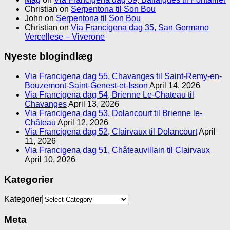
Christian
on
Serpentona til Son Bou
John
on
Serpentona til Son Bou
Christian
on
Via Francigena dag 35, San Germano
Vercellese – Viverone
Nyeste blogindlæg
Via Francigena dag 55, Chavanges til Saint-Remy-en-
Bouzemont-Saint-Genest-et-Isson
April 14, 2026
Via Francigena dag 54, Brienne Le-Chateau til
Chavanges
April 13, 2026
Via Francigena dag 53, Dolancourt til Brienne le-
Château
April 12, 2026
Via Francigena dag 52, Clairvaux til Dolancourt
April
11, 2026
Via Francigena dag 51, Châteauvillain til Clairvaux
April 10, 2026
Kategorier
Kategorier
Meta