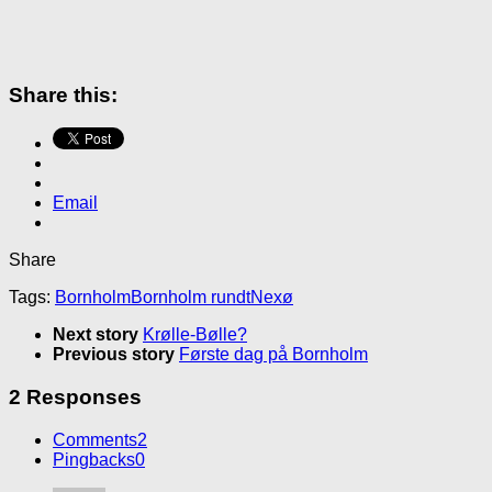
Share this:
Email
Share
Tags:
Bornholm
Bornholm rundt
Nexø
Next story
Krølle-Bølle?
Previous story
Første dag på Bornholm
2 Responses
Comments
2
Pingbacks
0