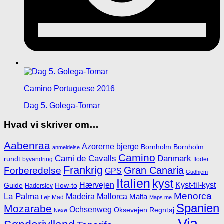
Camino Portuguese 2016
Dag 5. Golega-Tomar
Hvad vi skriver om…
Aabenraa
Azorerne
bjerge
Bornholm
Bornholm
anmeldelse
Camino
Cami de Cavalls
Danmark
rundt
byvandring
floder
Frankrig
Gran Canaria
Forberedelse
GPS
Gudhjem
Italien
kyst
Hærvejen
Kyst-til-kyst
Guide
How-to
Haderslev
Menorca
La Palma
Madeira
Mallorca
Malta
Mad
Løjt
Maps.me
Spanien
Mozarabe
Ochsenweg
Oksevejen
Regntøj
Nexø
Via