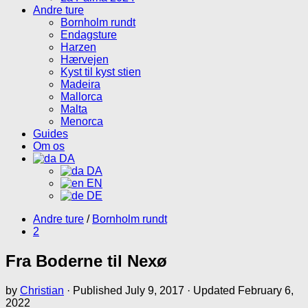
Andre ture
Bornholm rundt
Endagsture
Harzen
Hærvejen
Kyst til kyst stien
Madeira
Mallorca
Malta
Menorca
Guides
Om os
DA
DA
EN
DE
Andre ture
/
Bornholm rundt
2
Fra Boderne til Nexø
by
Christian
· Published
July 9, 2017
· Updated
February 6,
2022