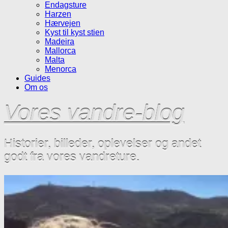
Endagsture
Harzen
Hærvejen
Kyst til kyst stien
Madeira
Mallorca
Malta
Menorca
Guides
Om os
Vores vandre-blog
Historier, billeder, oplevelser og andet
godt fra vores vandreture.