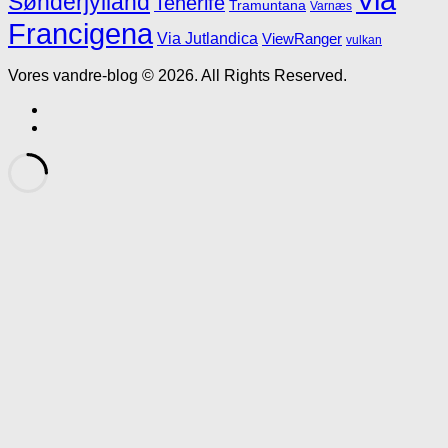
Sønderjylland
Tenerife
Tramuntana
Varnæs
Francigena
Via Jutlandica
ViewRanger
vulkan
Vores vandre-blog © 2026. All Rights Reserved.