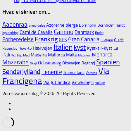
Dag 14. Porto turist og Porto-Matosinhos
Hvad vi skriver om…
Aabenraa
Azorerne
bjerge
Bornholm
Bornholm rundt
anmeldelse
Camino
Cami de Cavalls
Danmark
byvandring
floder
Frankrig
Gran Canaria
Forberedelse
GPS
Guide
Gudhjem
Italien
kyst
La
Hærvejen
Kyst-til-kyst
How-to
Haderslev
Menorca
Palma
Madeira
Mallorca
Malta
Mad
Løjt
Maps.me
Spanien
Mozarabe
Ochsenweg
Oksevejen
Regntøj
Nexø
Via
Sønderjylland
Tenerife
Tramuntana
Varnæs
Francigena
Via Jutlandica
ViewRanger
vulkan
Vores vandre-blog © 2026. All Rights Reserved.