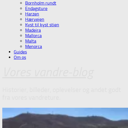
Bornholm rundt
Endagsture
Harzen
Hærvejen
Kyst til kyst stien
Madeira
Mallorca
Malta
Menorca
Guides
Om os
Vores vandre-blog
Historier, billeder, oplevelser og andet godt
fra vores vandreture.