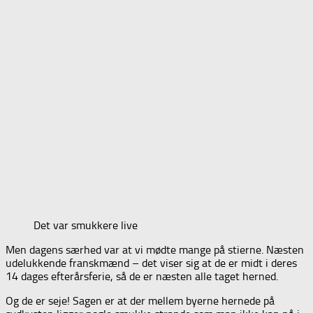
Det var smukkere live
Men dagens særhed var at vi mødte mange på stierne. Næsten
udelukkende franskmænd – det viser sig at de er midt i deres
14 dages efterårsferie, så de er næsten alle taget herned.
Og de er seje! Sagen er at der mellem byerne hernede på