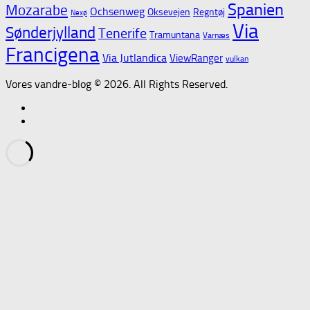
Spanien
Mozarabe
Ochsenweg
Oksevejen
Regntøj
Nexø
Via
Sønderjylland
Tenerife
Tramuntana
Varnæs
Francigena
Via Jutlandica
ViewRanger
vulkan
Vores vandre-blog © 2026. All Rights Reserved.