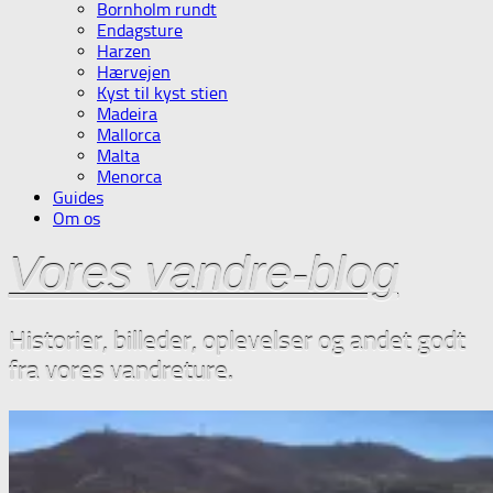
Bornholm rundt
Endagsture
Harzen
Hærvejen
Kyst til kyst stien
Madeira
Mallorca
Malta
Menorca
Guides
Om os
Vores vandre-blog
Historier, billeder, oplevelser og andet godt
fra vores vandreture.