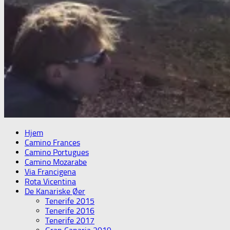
Hjem
Camino Frances
Camino Portugues
Camino Mozarabe
Via Francigena
Rota Vicentina
De Kanariske Øer
Tenerife 2015
Tenerife 2016
Tenerife 2017