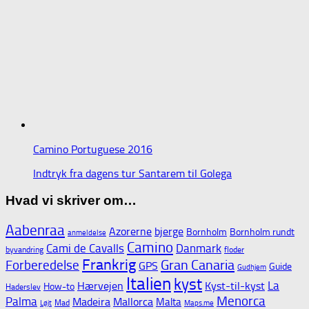
Camino Portuguese 2016
Indtryk fra dagens tur Santarem til Golega
Hvad vi skriver om…
Aabenraa
Azorerne
bjerge
Bornholm
Bornholm rundt
anmeldelse
Camino
Cami de Cavalls
Danmark
byvandring
floder
Frankrig
Gran Canaria
Forberedelse
GPS
Guide
Gudhjem
Italien
kyst
La
Hærvejen
Kyst-til-kyst
How-to
Haderslev
Menorca
Palma
Madeira
Mallorca
Malta
Mad
Løjt
Maps.me