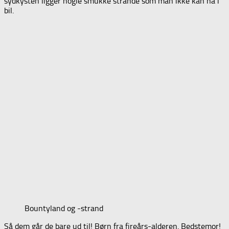
sydkysten ligger nogle smukke strande som man ikke kan nå i
bil.
Bountyland og -strand
Så dem går de bare ud til! Børn fra fireårs-alderen. Bedstemor!