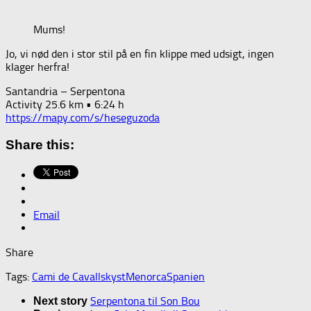
Mums!
Jo, vi nød den i stor stil på en fin klippe med udsigt, ingen
klager herfra!
Santandria – Serpentona
Activity 25.6 km • 6:24 h
https://mapy.com/s/heseguzoda
Share this:
Email
Share
Tags:
Cami de Cavalls
kyst
Menorca
Spanien
Serpentona til Son Bou
Next story