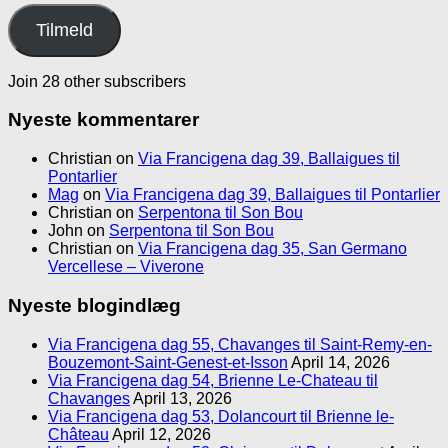
Tilmeld
Join 28 other subscribers
Nyeste kommentarer
Christian
on
Via Francigena dag 39, Ballaigues til
Pontarlier
Mag
on
Via Francigena dag 39, Ballaigues til Pontarlier
Christian
on
Serpentona til Son Bou
John
on
Serpentona til Son Bou
Christian
on
Via Francigena dag 35, San Germano
Vercellese – Viverone
Nyeste blogindlæg
Via Francigena dag 55, Chavanges til Saint-Remy-en-
Bouzemont-Saint-Genest-et-Isson
April 14, 2026
Via Francigena dag 54, Brienne Le-Chateau til
Chavanges
April 13, 2026
Via Francigena dag 53, Dolancourt til Brienne le-
Château
April 12, 2026