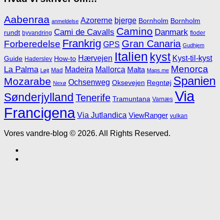
Aabenraa
Azorerne
bjerge
Bornholm
Bornholm
anmeldelse
Camino
Cami de Cavalls
Danmark
rundt
byvandring
floder
Frankrig
Gran Canaria
Forberedelse
GPS
Gudhjem
Italien
kyst
Hærvejen
Kyst-til-kyst
Guide
How-to
Haderslev
Menorca
La Palma
Madeira
Mallorca
Malta
Mad
Løjt
Maps.me
Spanien
Mozarabe
Ochsenweg
Oksevejen
Regntøj
Nexø
Via
Sønderjylland
Tenerife
Tramuntana
Varnæs
Francigena
Via Jutlandica
ViewRanger
vulkan
Vores vandre-blog © 2026. All Rights Reserved.