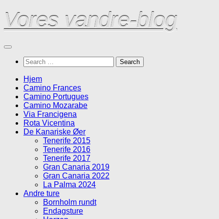
Skip
Vores vandre-blog
to
content
Search
for:
Hjem
Camino Frances
Camino Portugues
Camino Mozarabe
Via Francigena
Rota Vicentina
De Kanariske Øer
Tenerife 2015
Tenerife 2016
Tenerife 2017
Gran Canaria 2019
Gran Canaria 2022
La Palma 2024
Andre ture
Bornholm rundt
Endagsture