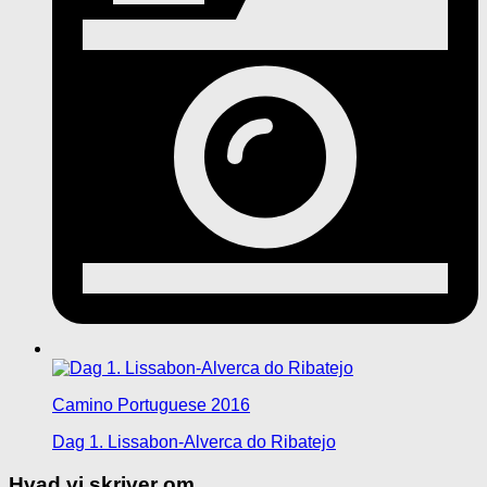
Camino Portuguese 2016
Dag 1. Lissabon-Alverca do Ribatejo
Hvad vi skriver om…