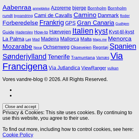
Aabenraa
Azorerne
bjerge
Bornholm
Bornholm
anmeldelse
Camino
Cami de Cavalls
Danmark
rundt
byvandring
floder
Frankrig
Gran Canaria
Forberedelse
GPS
Gudhjem
Italien
kyst
Hærvejen
Kyst-til-kyst
Guide
How-to
Haderslev
Menorca
La Palma
Madeira
Mallorca
Malta
Mad
Løjt
Maps.me
Spanien
Mozarabe
Ochsenweg
Oksevejen
Regntøj
Nexø
Via
Sønderjylland
Tenerife
Tramuntana
Varnæs
Francigena
Via Jutlandica
ViewRanger
vulkan
Vores vandre-blog © 2026. All Rights Reserved.
Privacy & Cookies: This site uses cookies. By continuing to
use this website, you agree to their use.
To find out more, including how to control cookies, see here:
Cookie Policy