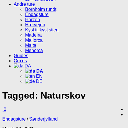
Andre ture
Bornholm rundt
Endagsture
Harzen
Hærvejen
Kyst til kyst stien
Madeira
Mallorca
Malta
Menorca
Guides
Om os
DA
DA
EN
DE
Tagged:
Naturskov
0
Endagsture
/
Sønderjylland