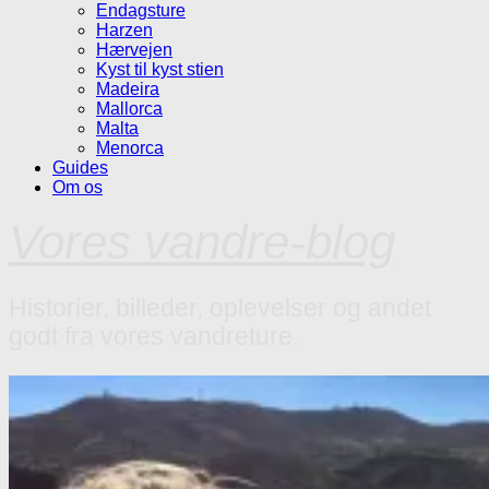
Endagsture
Harzen
Hærvejen
Kyst til kyst stien
Madeira
Mallorca
Malta
Menorca
Guides
Om os
Vores vandre-blog
Historier, billeder, oplevelser og andet
godt fra vores vandreture.