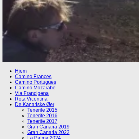
Hjem
Camino Frances
Camino Portugues
Camino Mozarabe
Via Francigena
Rota Vicentina
De Kanariske Øer
Tenerife 2015
Tenerife 2016
Tenerife 2017
Gran Canaria 2019
Gran Canaria 2022
La Palma 2024