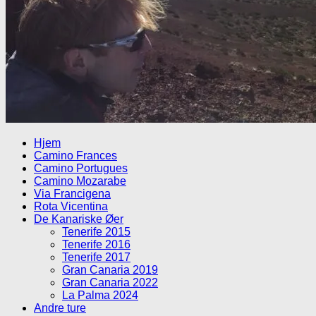
Hjem
Camino Frances
Camino Portugues
Camino Mozarabe
Via Francigena
Rota Vicentina
De Kanariske Øer
Tenerife 2015
Tenerife 2016
Tenerife 2017
Gran Canaria 2019
Gran Canaria 2022
La Palma 2024
Andre ture