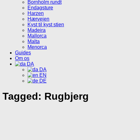
Bornholm rundt
Endagsture
Harzen
Hærvejen
Kyst til kyst stien
Madeira
Mallorca
Malta
Menorca
Guides
Om os
DA
DA
EN
DE
Tagged:
Rugbjerg