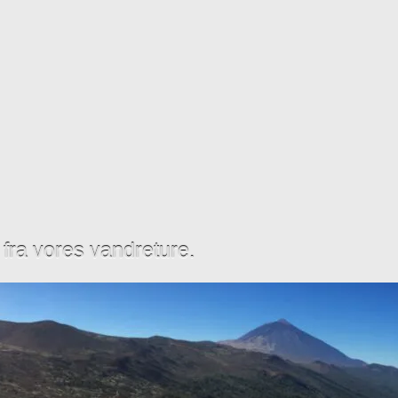
t fra vores vandreture.