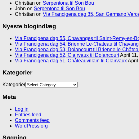
Christian
on
Serpentona til Son Bou
John
on
Serpentona til Son Bou
Christian
on
Via Francigena dag 35, San Germano Verce
Nyeste blogindlæg
Via Francigena dag 55, Chavanges til Saint-Remy-en-B
Via Francigena dag 54, Brienne Le-Chateau til Chavan
Via Francigena dag 53, Dolancourt til Brienne le-Châtea
Via Francigena dag 52, Clairvaux til Dolancourt
April 11
Via Francigena dag 51, Châteauvillain til Clairvaux
April
Kategorier
Kategorier
Meta
Log in
Entries feed
Comments feed
WordPress.org
Søgning