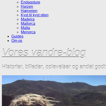
Endagsture
Harzen
Hærvejen
Kyst til kyst stien
Madeira
Mallorca
Malta
Menorca
Guides
Om os
Vores vandre-blog
Historier, billeder, oplevelser og andet god