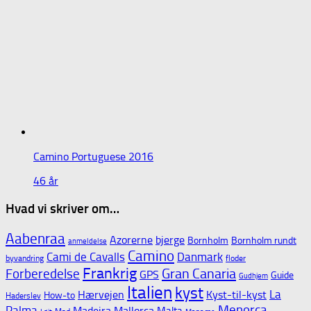
Camino Portuguese 2016
46 år
Hvad vi skriver om…
Aabenraa
Azorerne
bjerge
Bornholm
Bornholm rundt
anmeldelse
Camino
Cami de Cavalls
Danmark
byvandring
floder
Frankrig
Gran Canaria
Forberedelse
GPS
Guide
Gudhjem
Italien
kyst
La
Hærvejen
Kyst-til-kyst
How-to
Haderslev
Menorca
Palma
Madeira
Mallorca
Malta