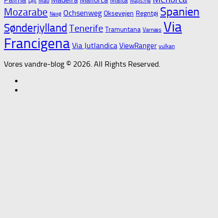
Mad
Løjt
Maps.me
Spanien
Mozarabe
Ochsenweg
Oksevejen
Regntøj
Nexø
Via
Sønderjylland
Tenerife
Tramuntana
Varnæs
Francigena
Via Jutlandica
ViewRanger
vulkan
Vores vandre-blog © 2026. All Rights Reserved.