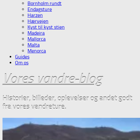
Bornholm rundt
Endagsture
Harzen
Hærvejen
Kyst til kyst stien
Madeira
Mallorca
Malta
Menorca
Guides
Om os
Vores vandre-blog
Historier, billeder, oplevelser og andet godt
fra vores vandreture.