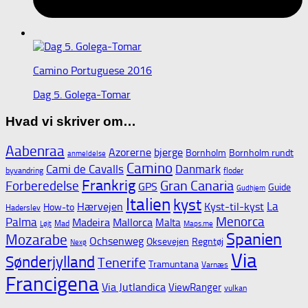
Camino Portuguese 2016
Dag 5. Golega-Tomar
Hvad vi skriver om…
Aabenraa
Azorerne
bjerge
Bornholm
Bornholm rundt
anmeldelse
Camino
Cami de Cavalls
Danmark
byvandring
floder
Frankrig
Gran Canaria
Forberedelse
GPS
Guide
Gudhjem
Italien
kyst
La
Hærvejen
Kyst-til-kyst
How-to
Haderslev
Menorca
Palma
Madeira
Mallorca
Malta
Mad
Løjt
Maps.me
Spanien
Mozarabe
Ochsenweg
Oksevejen
Regntøj
Nexø
Via
Sønderjylland
Tenerife
Tramuntana
Varnæs
Francigena
Via Jutlandica
ViewRanger
vulkan