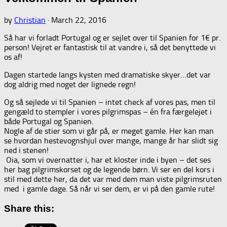
by
Christian
·
March 22, 2016
Så har vi forladt Portugal og er sejlet over til Spanien for 1€ pr.
person! Vejret er fantastisk til at vandre i, så det benyttede vi
os af!
Dagen startede langs kysten med dramatiske skyer…det var
dog aldrig med noget der lignede regn!
Og så sejlede vi til Spanien – intet check af vores pas, men til
gengæld to stempler i vores pilgrimspas – én fra færgelejet i
både Portugal og Spanien.
Nogle af de stier som vi går på, er meget gamle. Her kan man
se hvordan hestevognshjul over mange, mange år har slidt sig
ned i stenen!
Oia, som vi overnatter i, har et kloster inde i byen – det ses
her bag pilgrimskorset og de legende børn. Vi ser en del kors i
stil med dette her, da det var med dem man viste pilgrimsruten
med i gamle dage. Så når vi ser dem, er vi på den gamle rute!
Share this: