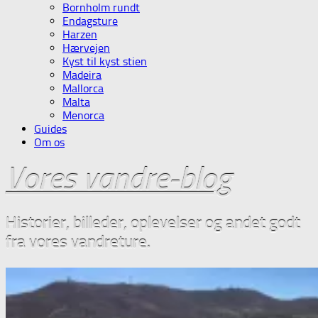
Bornholm rundt
Endagsture
Harzen
Hærvejen
Kyst til kyst stien
Madeira
Mallorca
Malta
Menorca
Guides
Om os
Vores vandre-blog
Historier, billeder, oplevelser og andet godt
fra vores vandreture.