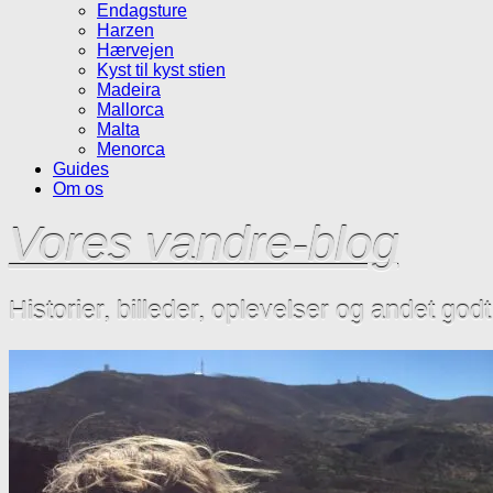
Endagsture
Harzen
Hærvejen
Kyst til kyst stien
Madeira
Mallorca
Malta
Menorca
Guides
Om os
Vores vandre-blog
Historier, billeder, oplevelser og andet god