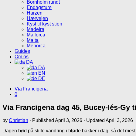
Bornholm rundt
Endagsture
Harzen
Hærvejen
Kyst til kyst stien
Madeira
Mallorca
Malta
Menorca
Guides
Om os
DA
DA
EN
DE
Via Francigena
0
Via Francigena dag 45, Bucey-lés-Gy t
by
Christian
· Published
April 3, 2026
· Updated
April 3, 2026
Dagen bød på stille vandring i bløde bakker i dag, så det mest