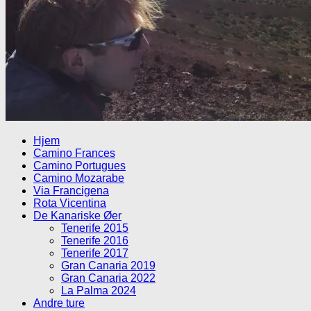
Hjem
Camino Frances
Camino Portugues
Camino Mozarabe
Via Francigena
Rota Vicentina
De Kanariske Øer
Tenerife 2015
Tenerife 2016
Tenerife 2017
Gran Canaria 2019
Gran Canaria 2022
La Palma 2024
Andre ture