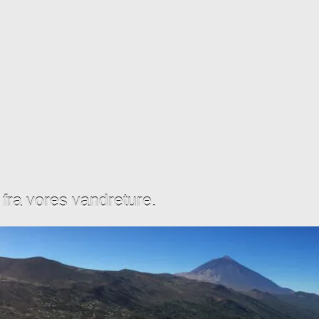
t fra vores vandreture.