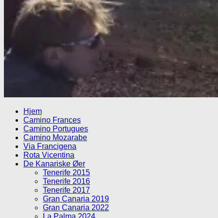
Hjem
Camino Frances
Camino Portugues
Camino Mozarabe
Via Francigena
Rota Vicentina
De Kanariske Øer
Tenerife 2015
Tenerife 2016
Tenerife 2017
Gran Canaria 2019
Gran Canaria 2022
La Palma 2024