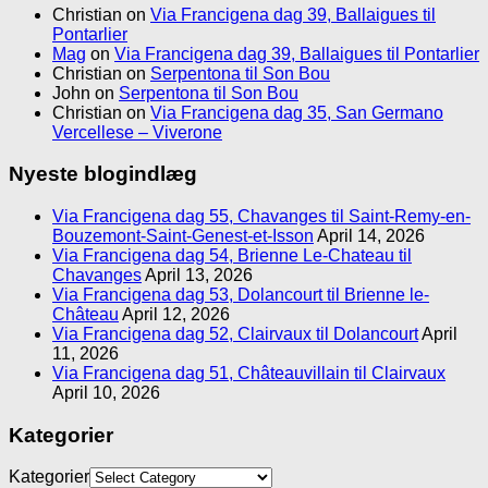
Christian
on
Via Francigena dag 39, Ballaigues til
Pontarlier
Mag
on
Via Francigena dag 39, Ballaigues til Pontarlier
Christian
on
Serpentona til Son Bou
John
on
Serpentona til Son Bou
Christian
on
Via Francigena dag 35, San Germano
Vercellese – Viverone
Nyeste blogindlæg
Via Francigena dag 55, Chavanges til Saint-Remy-en-
Bouzemont-Saint-Genest-et-Isson
April 14, 2026
Via Francigena dag 54, Brienne Le-Chateau til
Chavanges
April 13, 2026
Via Francigena dag 53, Dolancourt til Brienne le-
Château
April 12, 2026
Via Francigena dag 52, Clairvaux til Dolancourt
April
11, 2026
Via Francigena dag 51, Châteauvillain til Clairvaux
April 10, 2026
Kategorier
Kategorier