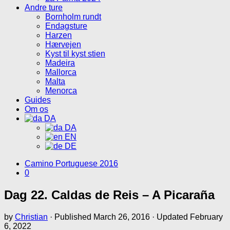
Andre ture
Bornholm rundt
Endagsture
Harzen
Hærvejen
Kyst til kyst stien
Madeira
Mallorca
Malta
Menorca
Guides
Om os
DA
DA
EN
DE
Camino Portuguese 2016
0
Dag 22. Caldas de Reis – A Picaraña
by
Christian
· Published
March 26, 2016
· Updated
February
6, 2022