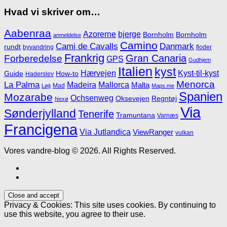
Hvad vi skriver om…
Aabenraa
Azorerne
bjerge
Bornholm
Bornholm
anmeldelse
Camino
Cami de Cavalls
Danmark
rundt
byvandring
floder
Frankrig
Gran Canaria
Forberedelse
GPS
Gudhjem
Italien
kyst
Hærvejen
Kyst-til-kyst
Guide
How-to
Haderslev
Menorca
La Palma
Madeira
Mallorca
Malta
Mad
Løjt
Maps.me
Spanien
Mozarabe
Ochsenweg
Oksevejen
Regntøj
Nexø
Via
Sønderjylland
Tenerife
Tramuntana
Varnæs
Francigena
Via Jutlandica
ViewRanger
vulkan
Vores vandre-blog © 2026. All Rights Reserved.
Privacy & Cookies: This site uses cookies. By continuing to
use this website, you agree to their use.