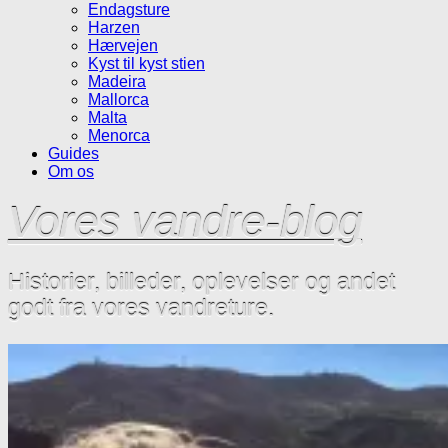
Endagsture
Harzen
Hærvejen
Kyst til kyst stien
Madeira
Mallorca
Malta
Menorca
Guides
Om os
Vores vandre-blog
Historier, billeder, oplevelser og andet
godt fra vores vandreture.