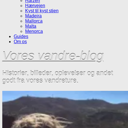
Harzen
Hærvejen
Kyst til kyst stien
Madeira
Mallorca
Malta
Menorca
Guides
Om os
Vores vandre-blog
Historier, billeder, oplevelser og andet
godt fra vores vandreture.