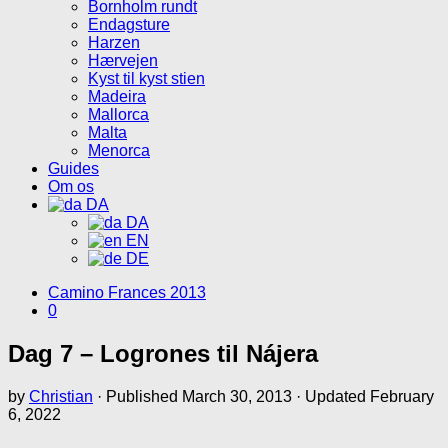
Bornholm rundt
Endagsture
Harzen
Hærvejen
Kyst til kyst stien
Madeira
Mallorca
Malta
Menorca
Guides
Om os
DA
DA
EN
DE
Camino Frances 2013
0
Dag 7 – Logrones til Nájera
by
Christian
· Published
March 30, 2013
· Updated
February
6, 2022