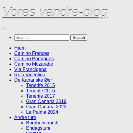
Skip
Vores vandre-blog
to
content
Search
for:
Hjem
Camino Frances
Camino Portugues
Camino Mozarabe
Via Francigena
Rota Vicentina
De Kanariske Øer
Tenerife 2015
Tenerife 2016
Tenerife 2017
Gran Canaria 2019
Gran Canaria 2022
La Palma 2024
Andre ture
Bornholm rundt
Endagsture