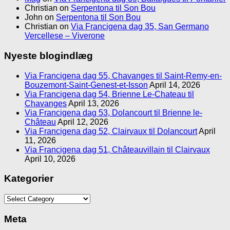
Christian
on
Serpentona til Son Bou
John
on
Serpentona til Son Bou
Christian
on
Via Francigena dag 35, San Germano
Vercellese – Viverone
Nyeste blogindlæg
Via Francigena dag 55, Chavanges til Saint-Remy-en-
Bouzemont-Saint-Genest-et-Isson
April 14, 2026
Via Francigena dag 54, Brienne Le-Chateau til
Chavanges
April 13, 2026
Via Francigena dag 53, Dolancourt til Brienne le-
Château
April 12, 2026
Via Francigena dag 52, Clairvaux til Dolancourt
April
11, 2026
Via Francigena dag 51, Châteauvillain til Clairvaux
April 10, 2026
Kategorier
Kategorier
Meta