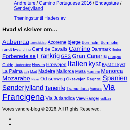
Andre ture
/
Camino Portuguese 2016
/
Endagsture
/
Sønderjylland
Træningstur til Haderslev
Hvad vi skriver om…
Aabenraa
Azorerne
bjerge
Bornholm
Bornholm
anmeldelse
Camino
Cami de Cavalls
Danmark
rundt
byvandring
floder
Frankrig
Gran Canaria
Forberedelse
GPS
Gudhjem
Italien
kyst
Hærvejen
Kyst-til-kyst
Guide
How-to
Haderslev
Menorca
La Palma
Madeira
Mallorca
Malta
Mad
Løjt
Maps.me
Spanien
Mozarabe
Ochsenweg
Oksevejen
Regntøj
Nexø
Via
Sønderjylland
Tenerife
Tramuntana
Varnæs
Francigena
Via Jutlandica
ViewRanger
vulkan
Vores vandre-blog © 2026. All Rights Reserved.