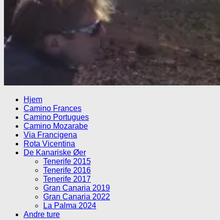
Hjem
Camino Frances
Camino Portugues
Camino Mozarabe
Via Francigena
Rota Vicentina
De Kanariske Øer
Tenerife 2015
Tenerife 2016
Tenerife 2017
Gran Canaria 2019
Gran Canaria 2022
La Palma 2024
Andre ture