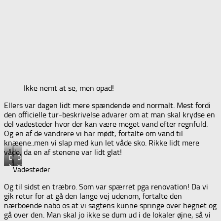
Ikke nemt at se, men opad!
Ellers var dagen lidt mere spændende end normalt. Mest fordi
den officielle tur-beskrivelse advarer om at man skal krydse en
del vadesteder hvor der kan være meget vand efter regnfuld.
Og en af de vandrere vi har mødt, fortalte om vand til
knæene..men vi slap med kun let våde sko. Rikke lidt mere
våde, da en af stenene var lidt glat!
Den
Den
store
spændende
Vadesteder
Og til sidst en træbro. Som var spærret pga renovation! Da vi
gik retur for at gå den lange vej udenom, fortalte den
nærboende nabo os at vi sagtens kunne springe over hegnet og
gå over den. Man skal jo ikke se dum ud i de lokaler øjne, så vi