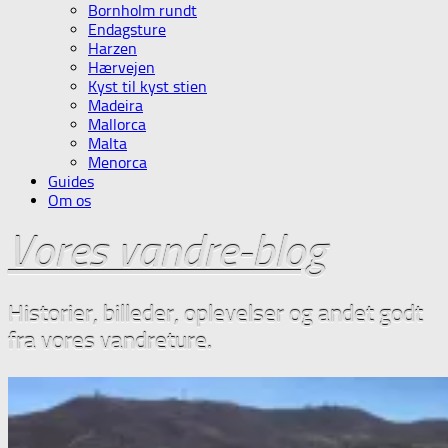
Bornholm rundt
Endagsture
Harzen
Hærvejen
Kyst til kyst stien
Madeira
Mallorca
Malta
Menorca
Guides
Om os
Vores vandre-blog
Historier, billeder, oplevelser og andet godt
fra vores vandreture.