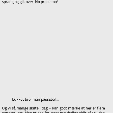
sprang og gik over. No problemo!
Lukket bro, men passabel…
Og vi så mange skilte i dag – kan godt mærke at her er flere
vandreruter. Men prisen for mest mærkelige skilt går til den