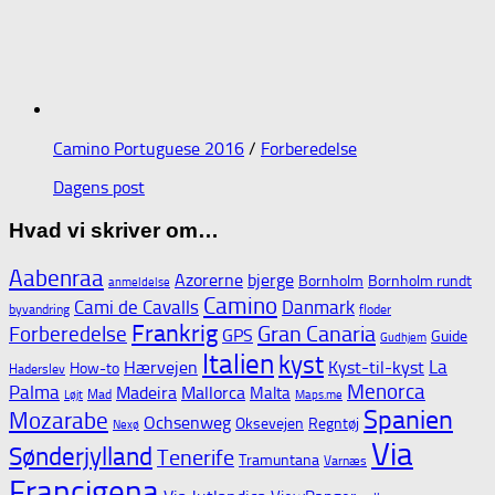
Camino Portuguese 2016
/
Forberedelse
Dagens post
Hvad vi skriver om…
Aabenraa
Azorerne
bjerge
Bornholm
Bornholm rundt
anmeldelse
Camino
Cami de Cavalls
Danmark
byvandring
floder
Frankrig
Gran Canaria
Forberedelse
GPS
Guide
Gudhjem
Italien
kyst
La
Hærvejen
Kyst-til-kyst
How-to
Haderslev
Menorca
Palma
Madeira
Mallorca
Malta
Mad
Løjt
Maps.me
Spanien
Mozarabe
Ochsenweg
Oksevejen
Regntøj
Nexø
Via
Sønderjylland
Tenerife
Tramuntana
Varnæs
Francigena