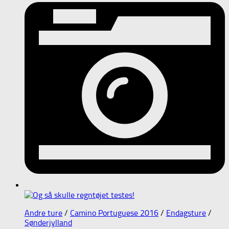
Andre ture
/
Camino Portuguese 2016
/
Endagsture
/
Sønderjylland