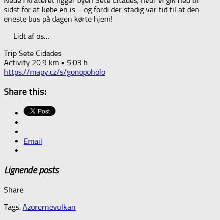
Nede i krateret ligger byen Sete Citades, hvor vi gik ned til
sidst for at købe en is – og fordi der stadig var tid til at den
eneste bus på dagen kørte hjem!
Lidt af os…
Trip Sete Cidades
Activity 20.9 km • 5:03 h
https://mapy.cz/s/gonopoholo
Share this:
Email
Lignende posts
Share
Tags:
Azorerne
vulkan