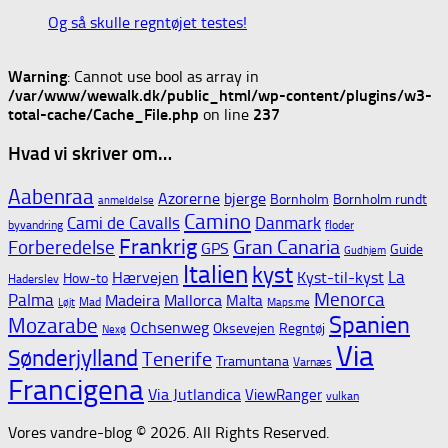
Og så skulle regntøjet testes!
Warning
: Cannot use bool as array in
/var/www/wewalk.dk/public_html/wp-content/plugins/w3-
total-cache/Cache_File.php
on line
237
Hvad vi skriver om…
Aabenraa
Azorerne
bjerge
Bornholm
Bornholm rundt
anmeldelse
Camino
Cami de Cavalls
Danmark
byvandring
floder
Frankrig
Gran Canaria
Forberedelse
GPS
Guide
Gudhjem
Italien
kyst
La
Hærvejen
Kyst-til-kyst
How-to
Haderslev
Menorca
Palma
Madeira
Mallorca
Malta
Mad
Løjt
Maps.me
Spanien
Mozarabe
Ochsenweg
Oksevejen
Regntøj
Nexø
Via
Sønderjylland
Tenerife
Tramuntana
Varnæs
Francigena
Via Jutlandica
ViewRanger
vulkan
Vores vandre-blog © 2026. All Rights Reserved.