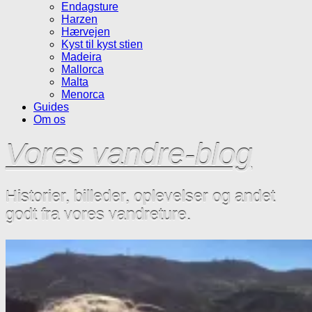
Endagsture
Harzen
Hærvejen
Kyst til kyst stien
Madeira
Mallorca
Malta
Menorca
Guides
Om os
Vores vandre-blog
Historier, billeder, oplevelser og andet
godt fra vores vandreture.