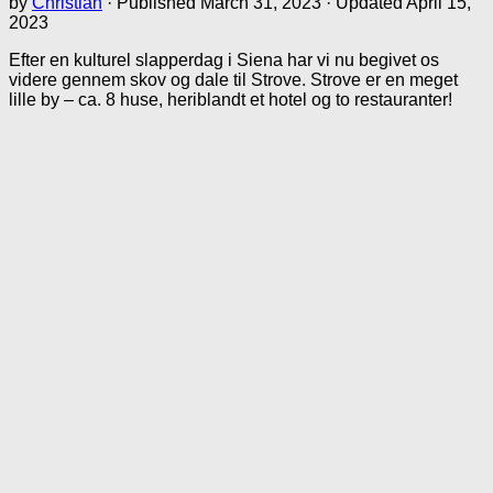
by
Christian
· Published
March 31, 2023
· Updated
April 15,
2023
Efter en kulturel slapperdag i Siena har vi nu begivet os
videre gennem skov og dale til Strove. Strove er en meget
lille by – ca. 8 huse, heriblandt et hotel og to restauranter!