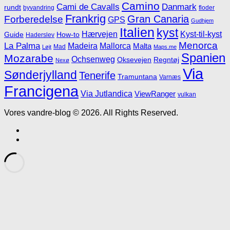
Camino
Cami de Cavalls
Danmark
rundt
byvandring
floder
Frankrig
Gran Canaria
Forberedelse
GPS
Gudhjem
Italien
kyst
Hærvejen
Kyst-til-kyst
Guide
How-to
Haderslev
Menorca
La Palma
Madeira
Mallorca
Malta
Mad
Løjt
Maps.me
Spanien
Mozarabe
Ochsenweg
Oksevejen
Regntøj
Nexø
Via
Sønderjylland
Tenerife
Tramuntana
Varnæs
Francigena
Via Jutlandica
ViewRanger
vulkan
Vores vandre-blog © 2026. All Rights Reserved.