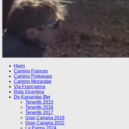
Hjem
Camino Frances
Camino Portugues
Camino Mozarabe
Via Francigena
Rota Vicentina
De Kanariske Øer
Tenerife 2015
Tenerife 2016
Tenerife 2017
Gran Canaria 2019
Gran Canaria 2022
La Palma 2024