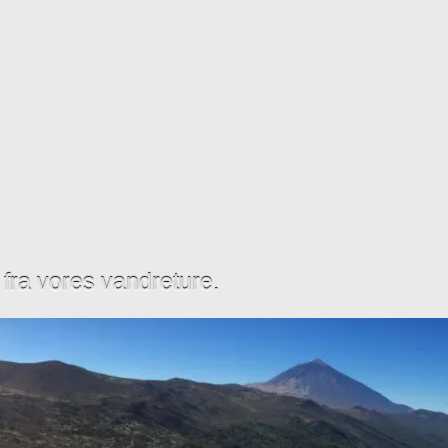
t fra vores vandreture.