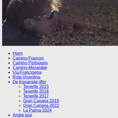
Hjem
Camino Frances
Camino Portugues
Camino Mozarabe
Via Francigena
Rota Vicentina
De Kanariske Øer
Tenerife 2015
Tenerife 2016
Tenerife 2017
Gran Canaria 2019
Gran Canaria 2022
La Palma 2024
Andre ture