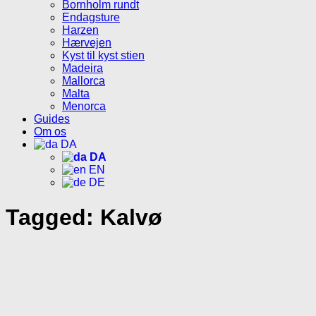
Bornholm rundt
Endagsture
Harzen
Hærvejen
Kyst til kyst stien
Madeira
Mallorca
Malta
Menorca
Guides
Om os
DA
DA
EN
DE
Tagged:
Kalvø