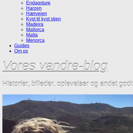
Endagsture
Harzen
Hærvejen
Kyst til kyst stien
Madeira
Mallorca
Malta
Menorca
Guides
Om os
Vores vandre-blog
Historier, billeder, oplevelser og andet god