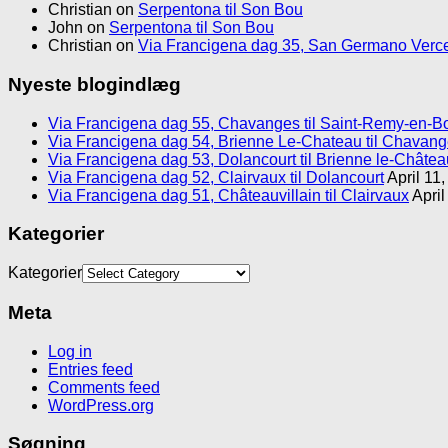
Christian
on
Serpentona til Son Bou
John
on
Serpentona til Son Bou
Christian
on
Via Francigena dag 35, San Germano Verce
Nyeste blogindlæg
Via Francigena dag 55, Chavanges til Saint-Remy-en-B
Via Francigena dag 54, Brienne Le-Chateau til Chavan
Via Francigena dag 53, Dolancourt til Brienne le-Châtea
Via Francigena dag 52, Clairvaux til Dolancourt
April 11
Via Francigena dag 51, Châteauvillain til Clairvaux
April
Kategorier
Kategorier
Meta
Log in
Entries feed
Comments feed
WordPress.org
Søgning