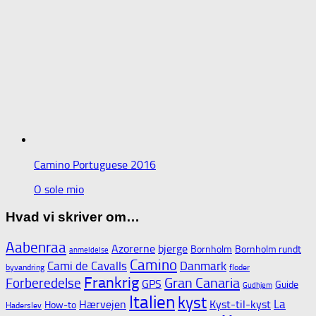
Camino Portuguese 2016
O sole mio
Hvad vi skriver om…
Aabenraa
Azorerne
bjerge
Bornholm
Bornholm rundt
anmeldelse
Camino
Cami de Cavalls
Danmark
byvandring
floder
Frankrig
Gran Canaria
Forberedelse
GPS
Guide
Gudhjem
Italien
kyst
La
Hærvejen
Kyst-til-kyst
How-to
Haderslev