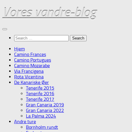
Skip
Vores vandre-blog
to
content
Search
for:
Hjem
Camino Frances
Camino Portugues
Camino Mozarabe
Via Francigena
Rota Vicentina
De Kanariske Øer
Tenerife 2015
Tenerife 2016
Tenerife 2017
Gran Canaria 2019
Gran Canaria 2022
La Palma 2024
Andre ture
Bornholm rundt