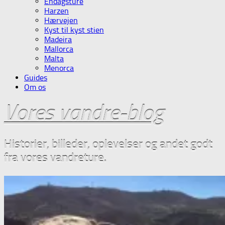
Endagsture
Harzen
Hærvejen
Kyst til kyst stien
Madeira
Mallorca
Malta
Menorca
Guides
Om os
Vores vandre-blog
Historier, billeder, oplevelser og andet godt
fra vores vandreture.