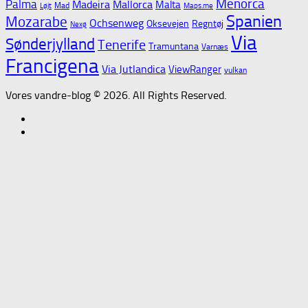
Menorca
Palma
Madeira
Mallorca
Malta
Mad
Løjt
Maps.me
Spanien
Mozarabe
Ochsenweg
Oksevejen
Regntøj
Nexø
Via
Sønderjylland
Tenerife
Tramuntana
Varnæs
Francigena
Via Jutlandica
ViewRanger
vulkan
Vores vandre-blog © 2026. All Rights Reserved.