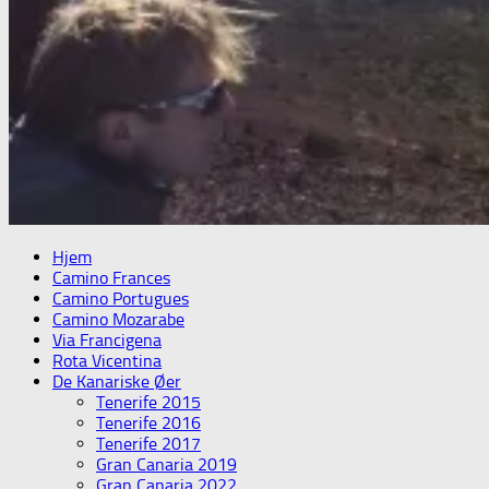
Hjem
Camino Frances
Camino Portugues
Camino Mozarabe
Via Francigena
Rota Vicentina
De Kanariske Øer
Tenerife 2015
Tenerife 2016
Tenerife 2017
Gran Canaria 2019
Gran Canaria 2022