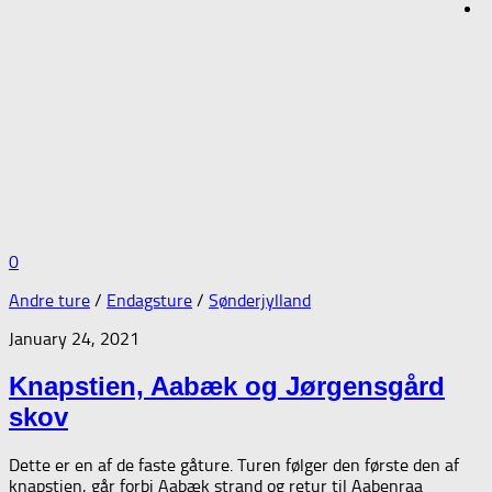
0
Andre ture
/
Endagsture
/
Sønderjylland
January 24, 2021
Knapstien, Aabæk og Jørgensgård
skov
Dette er en af de faste gåture. Turen følger den første den af
knapstien, går forbi Aabæk strand og retur til Aabenraa