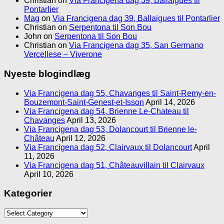
Christian
on
Via Francigena dag 39, Ballaigues til
Pontarlier
Mag
on
Via Francigena dag 39, Ballaigues til Pontarlier
Christian
on
Serpentona til Son Bou
John
on
Serpentona til Son Bou
Christian
on
Via Francigena dag 35, San Germano
Vercellese – Viverone
Nyeste blogindlæg
Via Francigena dag 55, Chavanges til Saint-Remy-en-
Bouzemont-Saint-Genest-et-Isson
April 14, 2026
Via Francigena dag 54, Brienne Le-Chateau til
Chavanges
April 13, 2026
Via Francigena dag 53, Dolancourt til Brienne le-
Château
April 12, 2026
Via Francigena dag 52, Clairvaux til Dolancourt
April
11, 2026
Via Francigena dag 51, Châteauvillain til Clairvaux
April 10, 2026
Kategorier
Kategorier