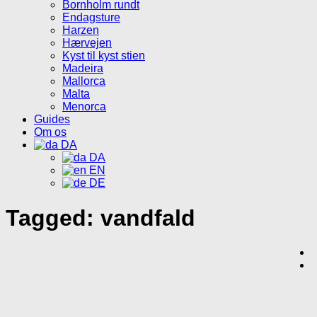
Bornholm rundt
Endagsture
Harzen
Hærvejen
Kyst til kyst stien
Madeira
Mallorca
Malta
Menorca
Guides
Om os
DA
DA
EN
DE
Tagged:
vandfald