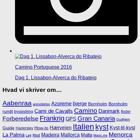
Camino Portuguese 2016
Dag 1. Lissabon-Alverca do Ribatejo
Hvad vi skriver om…
Aabenraa
Azorerne
bjerge
Bornholm
Bornholm
anmeldelse
Camino
Cami de Cavalls
Danmark
rundt
byvandring
floder
Frankrig
Gran Canaria
Forberedelse
GPS
Gudhjem
Italien
kyst
Hærvejen
Kyst-til-kyst
Guide
How-to
Haderslev
Menorca
La Palma
Madeira
Mallorca
Malta
Mad
Løjt
Maps.me