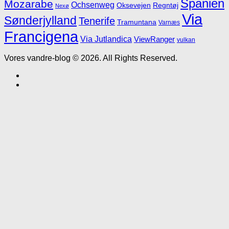
Spanien
Mozarabe
Ochsenweg
Oksevejen
Regntøj
Nexø
Via
Sønderjylland
Tenerife
Tramuntana
Varnæs
Francigena
Via Jutlandica
ViewRanger
vulkan
Vores vandre-blog © 2026. All Rights Reserved.