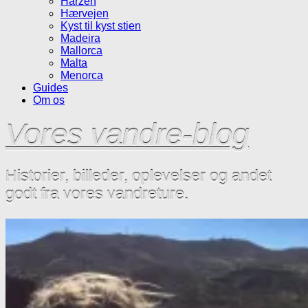
Harzen
Hærvejen
Kyst til kyst stien
Madeira
Mallorca
Malta
Menorca
Guides
Om os
Vores vandre-blog
Historier, billeder, oplevelser og andet
godt fra vores vandreture.