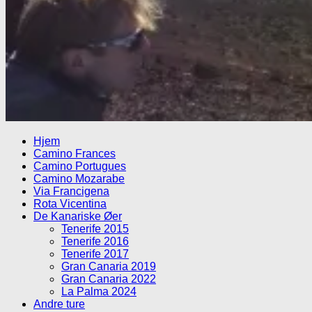
Hjem
Camino Frances
Camino Portugues
Camino Mozarabe
Via Francigena
Rota Vicentina
De Kanariske Øer
Tenerife 2015
Tenerife 2016
Tenerife 2017
Gran Canaria 2019
Gran Canaria 2022
La Palma 2024
Andre ture