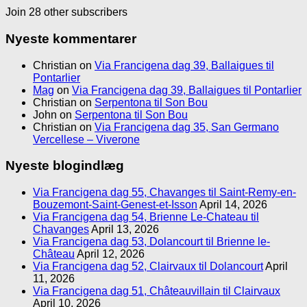
Join 28 other subscribers
Nyeste kommentarer
Christian
on
Via Francigena dag 39, Ballaigues til
Pontarlier
Mag
on
Via Francigena dag 39, Ballaigues til Pontarlier
Christian
on
Serpentona til Son Bou
John
on
Serpentona til Son Bou
Christian
on
Via Francigena dag 35, San Germano
Vercellese – Viverone
Nyeste blogindlæg
Via Francigena dag 55, Chavanges til Saint-Remy-en-
Bouzemont-Saint-Genest-et-Isson
April 14, 2026
Via Francigena dag 54, Brienne Le-Chateau til
Chavanges
April 13, 2026
Via Francigena dag 53, Dolancourt til Brienne le-
Château
April 12, 2026
Via Francigena dag 52, Clairvaux til Dolancourt
April
11, 2026
Via Francigena dag 51, Châteauvillain til Clairvaux
April 10, 2026