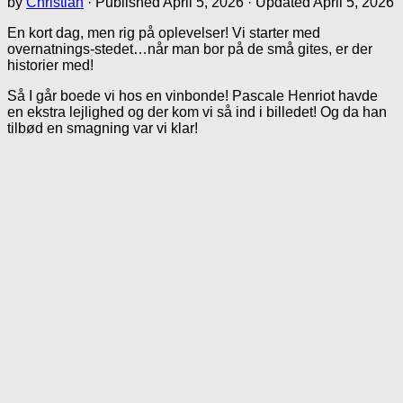
by
Christian
· Published
April 5, 2026
· Updated
April 5, 2026
En kort dag, men rig på oplevelser! Vi starter med
overnatnings-stedet…når man bor på de små gites, er der
historier med!
Så I går boede vi hos en vinbonde! Pascale Henriot havde
en ekstra lejlighed og der kom vi så ind i billedet! Og da han
tilbød en smagning var vi klar!