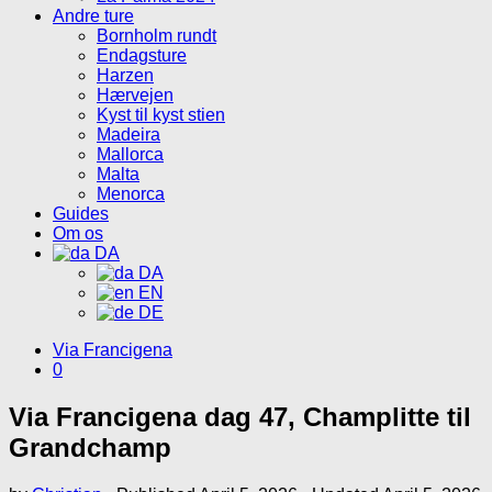
Andre ture
Bornholm rundt
Endagsture
Harzen
Hærvejen
Kyst til kyst stien
Madeira
Mallorca
Malta
Menorca
Guides
Om os
DA
DA
EN
DE
Via Francigena
0
Via Francigena dag 47, Champlitte til
Grandchamp