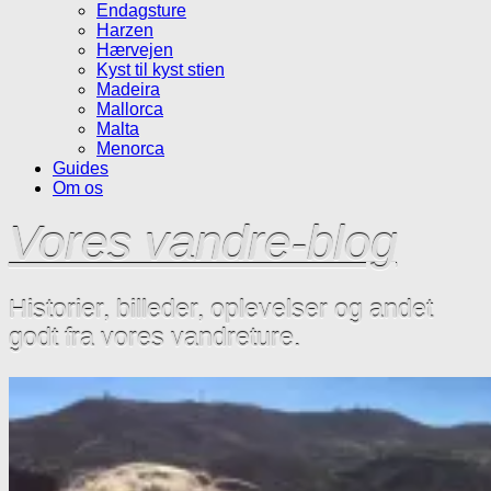
Endagsture
Harzen
Hærvejen
Kyst til kyst stien
Madeira
Mallorca
Malta
Menorca
Guides
Om os
Vores vandre-blog
Historier, billeder, oplevelser og andet
godt fra vores vandreture.