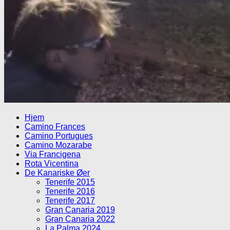
Hjem
Camino Frances
Camino Portugues
Camino Mozarabe
Via Francigena
Rota Vicentina
De Kanariske Øer
Tenerife 2015
Tenerife 2016
Tenerife 2017
Gran Canaria 2019
Gran Canaria 2022
La Palma 2024