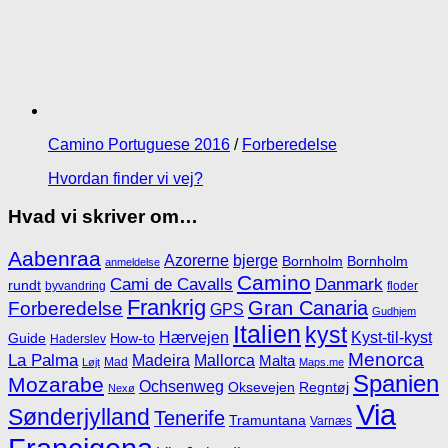
Camino Portuguese 2016
/
Forberedelse
Hvordan finder vi vej?
Hvad vi skriver om…
Aabenraa
Azorerne
bjerge
Bornholm
Bornholm
anmeldelse
Camino
Cami de Cavalls
Danmark
rundt
byvandring
floder
Frankrig
Gran Canaria
Forberedelse
GPS
Gudhjem
Italien
kyst
Hærvejen
Kyst-til-kyst
Guide
How-to
Haderslev
Menorca
La Palma
Madeira
Mallorca
Malta
Mad
Løjt
Maps.me
Spanien
Mozarabe
Ochsenweg
Oksevejen
Regntøj
Nexø
Via
Sønderjylland
Tenerife
Tramuntana
Varnæs