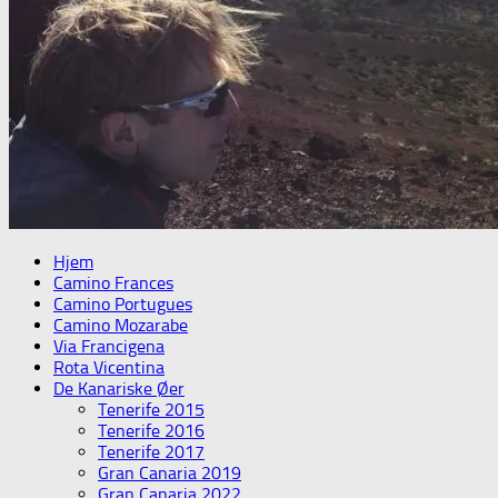
Hjem
Camino Frances
Camino Portugues
Camino Mozarabe
Via Francigena
Rota Vicentina
De Kanariske Øer
Tenerife 2015
Tenerife 2016
Tenerife 2017
Gran Canaria 2019
Gran Canaria 2022