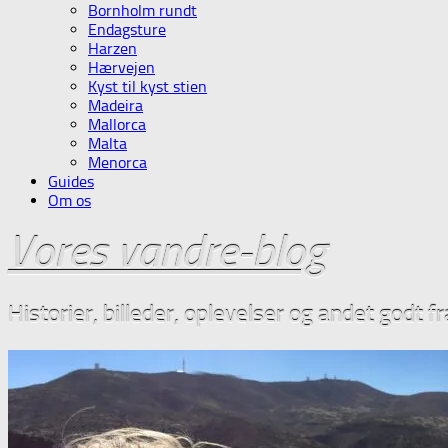
Bornholm rundt
Endagsture
Harzen
Hærvejen
Kyst til kyst stien
Madeira
Mallorca
Malta
Menorca
Guides
Om os
Vores vandre-blog
Historier, billeder, oplevelser og andet godt f