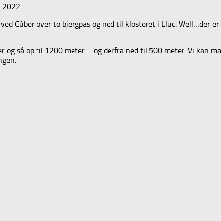
, 2022
d Cúber over to bjergpas og ned til klosteret i Lluc. Well…der er
 og så op til 1200 meter – og derfra ned til 500 meter. Vi kan mær
ngen.