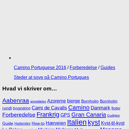
Camino Portuguese 2016
/
Forberedelse
/
Guides
Steder at sove på Camino Portugues
Hvad vi skriver om…
Aabenraa
Azorerne
bjerge
Bornholm
Bornholm
anmeldelse
Camino
Cami de Cavalls
Danmark
rundt
byvandring
floder
Frankrig
Gran Canaria
Forberedelse
GPS
Gudhjem
Italien
kyst
Hærvejen
Kyst-til-kyst
Guide
How-to
Haderslev