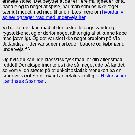
enkelte store). Det betyder at der er flere muligheder for at
handle og få noget af spise, når man som os ikke tager
særligt meget mad med til turen. Læs mere om
hvordan vi
spiser og tager mad med undervejs her
.
Vi har jo reelt kun mad til den aktuelle dags vandring i
rygsækkene, og er derfor noget afhængig af at kunne købe
mad jævnligt. Og det var slet ikke noget problem på Via
Jutlandica – der var supermarkeder, bagere og købmænd
undervejs 🙂
Og hvis du kan lide klasssisk tysk mad, er din aftensmad
reddet! Der eksperimenteres ikke så meget ude på landet,
selvom vi da stødte på et enkelt asiatisk menukort på en
landevejskro! Som i øvrigt anbefales kraftigt –
Historischen
Landhaus Spannan
.