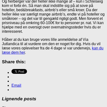
Og herberger var der heller ikke mange af – kun i Schleswig
kom vi forbi én. Så man skal indstille sig på at sove på
hoteller, bed&breakfasts, airbnb’s eller små kroer. Da der
heller ikke var særligt mange airbnb’s, endte vi på hoteller og
småkroer – og det var til gengæld rigtigt godt. Men forvent et
prisniveau på omkring 60-100€ for to personer pr. nat. Vi kan
hjælpe med en oversigt over overnatningssteder hvis du er
interesseret.
Håber at du kan bruge vores lille anmeldelse af Via
Jutlandica til at vurdere om den er noget for dig. Hvis du vil
læse vores oplevelser fra de 4 dage vi var undervejs,
kan du
læse dem her
.
Share this:
Email
Lignende posts