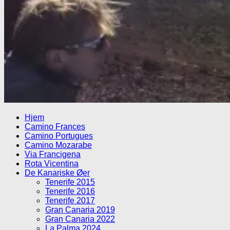
Hjem
Camino Frances
Camino Portugues
Camino Mozarabe
Via Francigena
Rota Vicentina
De Kanariske Øer
Tenerife 2015
Tenerife 2016
Tenerife 2017
Gran Canaria 2019
Gran Canaria 2022
La Palma 2024