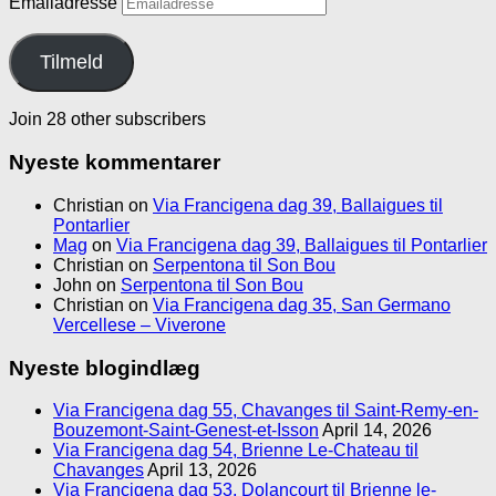
Emailadresse
Tilmeld
Join 28 other subscribers
Nyeste kommentarer
Christian
on
Via Francigena dag 39, Ballaigues til
Pontarlier
Mag
on
Via Francigena dag 39, Ballaigues til Pontarlier
Christian
on
Serpentona til Son Bou
John
on
Serpentona til Son Bou
Christian
on
Via Francigena dag 35, San Germano
Vercellese – Viverone
Nyeste blogindlæg
Via Francigena dag 55, Chavanges til Saint-Remy-en-
Bouzemont-Saint-Genest-et-Isson
April 14, 2026
Via Francigena dag 54, Brienne Le-Chateau til
Chavanges
April 13, 2026
Via Francigena dag 53, Dolancourt til Brienne le-