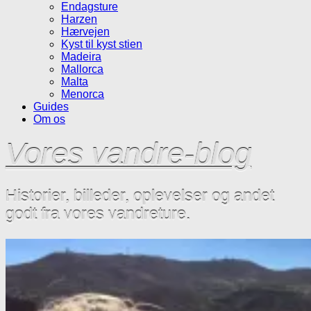
Endagsture
Harzen
Hærvejen
Kyst til kyst stien
Madeira
Mallorca
Malta
Menorca
Guides
Om os
Vores vandre-blog
Historier, billeder, oplevelser og andet
godt fra vores vandreture.