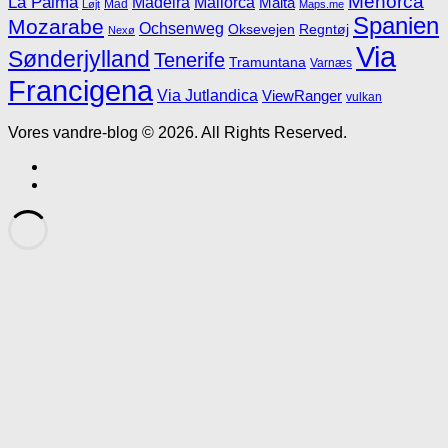
Menorca
La Palma
Madeira
Mallorca
Malta
Mad
Løjt
Maps.me
Spanien
Mozarabe
Ochsenweg
Oksevejen
Regntøj
Nexø
Via
Sønderjylland
Tenerife
Tramuntana
Varnæs
Francigena
Via Jutlandica
ViewRanger
vulkan
Vores vandre-blog © 2026. All Rights Reserved.