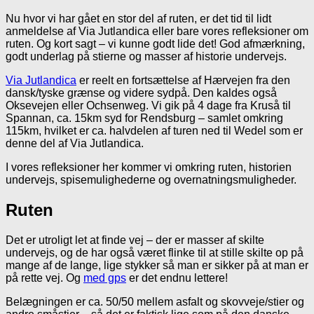
Nu hvor vi har gået en stor del af ruten, er det tid til lidt
anmeldelse af Via Jutlandica eller bare vores refleksioner om
ruten. Og kort sagt – vi kunne godt lide det! God afmærkning,
godt underlag på stierne og masser af historie undervejs.
Via Jutlandica
er reelt en fortsættelse af Hærvejen fra den
dansk/tyske grænse og videre sydpå. Den kaldes også
Oksevejen eller Ochsenweg. Vi gik på 4 dage fra Kruså til
Spannan, ca. 15km syd for Rendsburg – samlet omkring
115km, hvilket er ca. halvdelen af turen ned til Wedel som er
denne del af Via Jutlandica.
I vores refleksioner her kommer vi omkring ruten, historien
undervejs, spisemulighederne og overnatningsmuligheder.
Ruten
Det er utroligt let at finde vej – der er masser af skilte
undervejs, og de har også været flinke til at stille skilte op på
mange af de lange, lige stykker så man er sikker på at man er
på rette vej. Og
med gps
er det endnu lettere!
Belægningen er ca. 50/50 mellem asfalt og skovveje/stier og