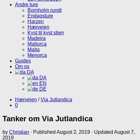
Andre ture
Bornholm rundt
Endagsture
Harzen
Hærvejen
Kyst til kyst stien
Madeira
Mallorca
Malta
Menorca
Guides
Om os
DA
DA
EN
DE
Hærvejen
/
Via Jutlandica
0
Tanker om Via Jutlandica
by
Christian
· Published
August 2, 2019
· Updated
August 7,
2019