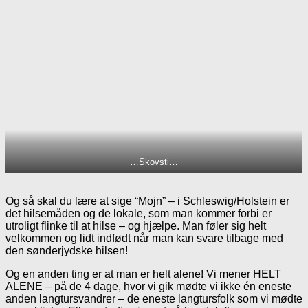
…Skovsti…
Og så skal du lære at sige “Mojn” – i Schleswig/Holstein er
det hilsemåden og de lokale, som man kommer forbi er
utroligt flinke til at hilse – og hjælpe. Man føler sig helt
velkommen og lidt indfødt når man kan svare tilbage med
den sønderjydske hilsen!
Og en anden ting er at man er helt alene! Vi mener HELT
ALENE – på de 4 dage, hvor vi gik mødte vi ikke én eneste
anden langtursvandrer – de eneste langtursfolk som vi mødte