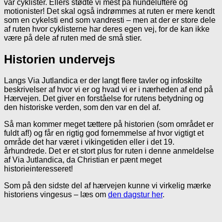
var cyklister. Ellers stødte vi mest på hundeluftere og
motionister! Det skal også indrømmes at ruten er mere kendt
som en cykelsti end som vandresti – men at der er store dele
af ruten hvor cyklisterne har deres egen vej, for de kan ikke
være på dele af ruten med de små stier.
Historien undervejs
Langs Via Jutlandica er der langt flere tavler og infoskilte
beskrivelser af hvor vi er og hvad vi er i nærheden af end på
Hærvejen. Det giver en forståelse for rutens betydning og
den historiske verden, som den var en del af.
Så man kommer meget tættere på historien (som området er
fuldt af!) og får en rigtig god fornemmelse af hvor vigtigt et
område det har været i vikingetiden eller i det 19.
århundrede. Det er et stort plus for ruten i denne anmeldelse
af Via Jutlandica, da Christian er pænt meget
historieinteresseret!
Som på den sidste del af hærvejen kunne vi virkelig mærke
historiens vingesus – læs om
den dagstur her
.