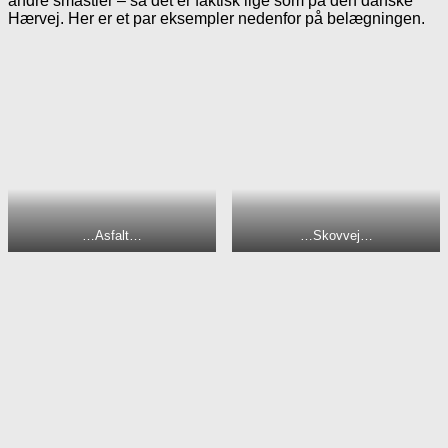
andre småstier – så det er faktisk lige som på den danske
Hærvej. Her er et par eksempler nedenfor på belægningen.
…Asfalt…
…Skovvej…